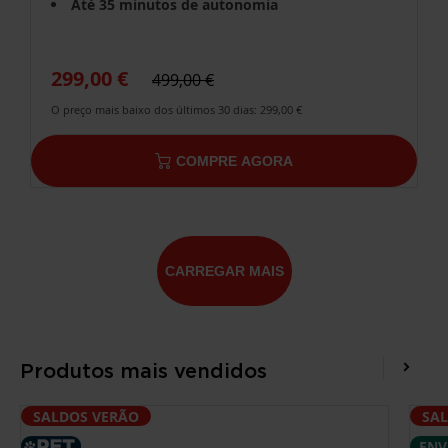
Até 35 minutos de autonomia
299,00 €
499,00 €
O preço mais baixo dos últimos 30 dias: 299,00 €
COMPRE AGORA
CARREGAR MAIS
Produtos mais vendidos
SALDOS VERÃO
SA
ENV