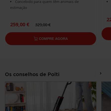
Concebido para quem têm animais de
estimação
2
259,00 €
329,00 €
COMPRE AGORA
Os conselhos de Polti