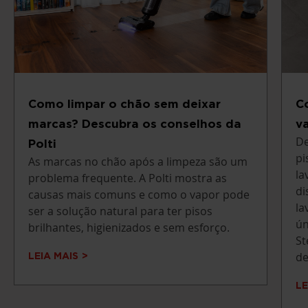
Como limpar o chão sem deixar
C
marcas? Descubra os conselhos da
v
De
Polti
pi
As marcas no chão após a limpeza são um
la
problema frequente. A Polti mostra as
di
causas mais comuns e como o vapor pode
la
ser a solução natural para ter pisos
ún
brilhantes, higienizados e sem esforço.
St
de
LEIA MAIS
LE