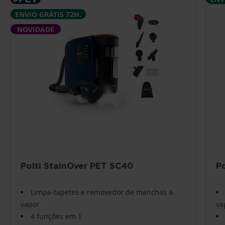
ENVIO GRÁTIS 72H.
NOVIDADE
Polti StainOver PET SC40
P
Limpa-tapetes e removedor de manchas a
vapor
va
4 funções em 1