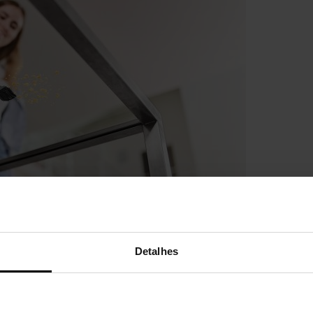
Detalhes
ores verticais da Polti