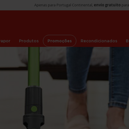
Apenas para Portugal Continental,
envio gratuito
para
vapor
Produtos
Promoções
Recondicionados
B