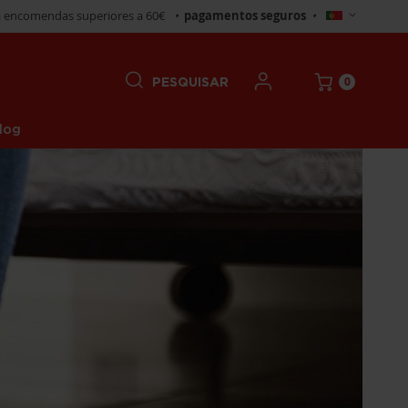
Selecionar
 encomendas superiores a 60€
•
pagamentos seguros
•
Loja
0
PESQUISAR
log