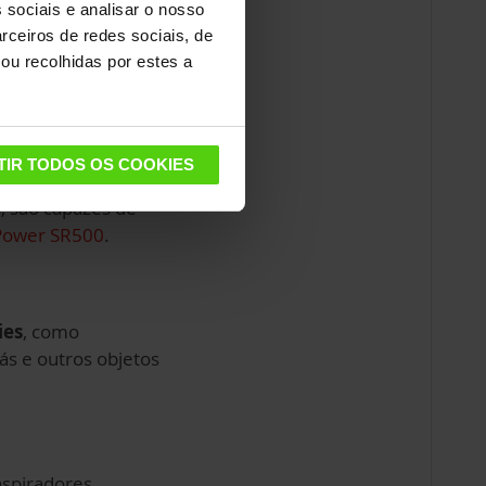
 sociais e analisar o nosso
rceiros de redes sociais, de
ou recolhidas por estes a
Polti
são capazes
TIR TODOS OS COOKIES
, são capazes de
-Power SR500
.
ies
, como
fás e outros objetos
aspiradores