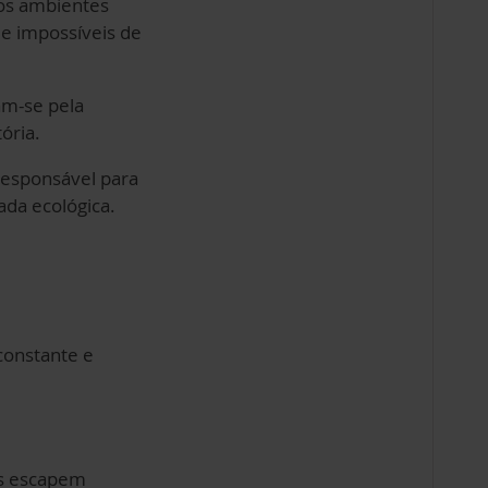
 os ambientes
 e impossíveis de
m-se pela
ória.
responsável para
ada ecológica.
 constante e
os escapem