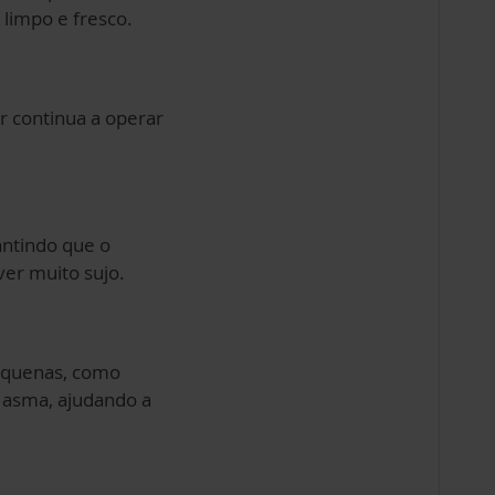
limpo e fresco.
or continua a operar
antindo que o
ver muito sujo.
pequenas, como
u asma, ajudando a