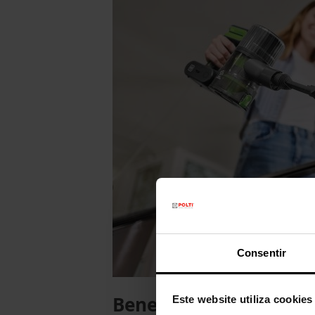
Consentir
Benefícios dos aspirad
Este website utiliza cookies