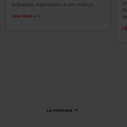
ún
brilhantes, higienizados e sem esforço.
St
de
LEIA MAIS »
LE
La empresa