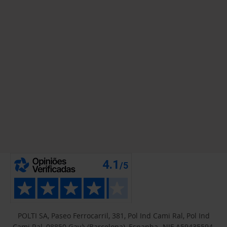
POLTI SA, Paseo Ferrocarril, 381, Pol Ind Cami Ral, Pol Ind
Cami Ral, 08850 Gavà (Barcelona), Espanha- NIF A59435594.