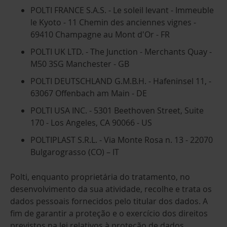
POLTI FRANCE S.A.S. - Le soleil levant - Immeuble
le Kyoto - 11 Chemin des anciennes vignes -
69410 Champagne au Mont d'Or - FR
POLTI UK LTD. - The Junction - Merchants Quay -
M50 3SG Manchester - GB
POLTI DEUTSCHLAND G.M.B.H. - Hafeninsel 11, -
63067 Offenbach am Main - DE
POLTI USA INC. - 5301 Beethoven Street, Suite
170 - Los Angeles, CA 90066 - US
POLTIPLAST S.R.L. - Via Monte Rosa n. 13 - 22070
Bulgarograsso (CO) – IT
Polti, enquanto proprietária do tratamento, no
desenvolvimento da sua atividade, recolhe e trata os
dados pessoais fornecidos pelo titular dos dados. A
fim de garantir a proteção e o exercício dos direitos
previstos na lei relativos à proteção de dados