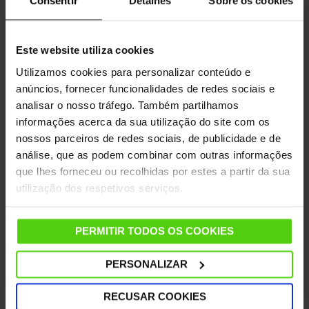
Consentir
Detalhes
Sobre os cookies
qualidade de Responsáveis pelo tratamento nos
termos do artigo 28.º do Regulamento UE
2016/679.
Este website utiliza cookies
No âmbito das atividades previstas no contrato que
Utilizamos cookies para personalizar conteúdo e
poderiam ser estabelecidas e em virtude do art. 49 p.
anúncios, fornecer funcionalidades de redes sociais e
B do regulamento UE 2016/679, Polti poderia
analisar o nosso tráfego. Também partilhamos
transmitir os dados pessoais das partes interessadas
informações acerca da sua utilização do site com os
em países fora da Comunidade Europeia para fins
nossos parceiros de redes sociais, de publicidade e de
inerentes às atividades contratuais.
análise, que as podem combinar com outras informações
que lhes forneceu ou recolhidas por estes a partir da sua
Modalidades de exercício dos
utilização dos respetivos serviços.
direitos do interessado
De acordo com as disposições do artigo 13, seção 2,
PERMITIR TODOS OS COOKIES
do Regulamento da UE 2016/679, a parte interessada
é informada sobre o tratamento das modalidades
PERSONALIZAR
com as quais poderá exercer os seus direitos.
RECUSAR COOKIES