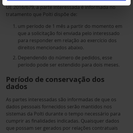
De acordo com o art. 12 seção 3 do Regulamento da
UE 2016/679, a parte interessada é informada no
tratamento que Polti dispõe de:
um período de 1 mês a partir do momento em
que a solicitação foi enviada pelo interessado
para responder em relação ao exercício dos
direitos mencionados abaixo.
Dependendo do número de pedidos, esse
período pode ser estendido para dois meses.
Período de conservação dos
dados
As partes interessadas são informadas de que os
dados pessoais fornecidos serão mantidos nos
sistemas da Polti durante o tempo necessário para
cumprir as finalidades indicadas. Quaisquer dados
que possam ser gerados por relações contratuais