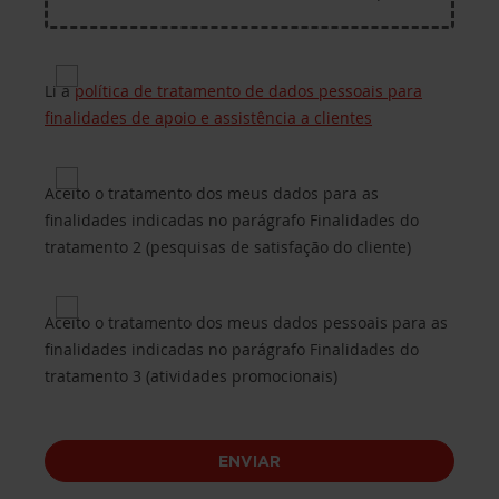
Privacy for Processing of customers’ personal da
Li a
política de tratamento de dados pessoais para
finalidades de apoio e assistência a clientes
Privacy 2 for Purposes of processing B.2 (custome
Aceito o tratamento dos meus dados para as
finalidades indicadas no parágrafo Finalidades do
tratamento 2 (pesquisas de satisfação do cliente)
Privacy 3 for Purposes of processing B.3 (promotio
Aceito o tratamento dos meus dados pessoais para as
finalidades indicadas no parágrafo Finalidades do
tratamento 3 (atividades promocionais)
ENVIAR