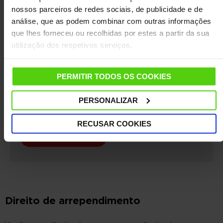
nossos parceiros de redes sociais, de publicidade e de
análise, que as podem combinar com outras informações
Registe o seu produto
que lhes forneceu ou recolhidas por estes a partir da sua
utilização dos respetivos serviços.
É rápido e fácil: basta ter à mão a data de
compra e o número de série, que pode
encontrar por baixo do seu produto. Uma vez
PERMITIR TODOS OS COOKIES
registado, receberá imediatamente um cupão
de desconto para utilizar na sua próxima
PERSONALIZAR
compra.
RECUSAR COOKIES
REGISTE O PRODUTO
Direito de arrependimento