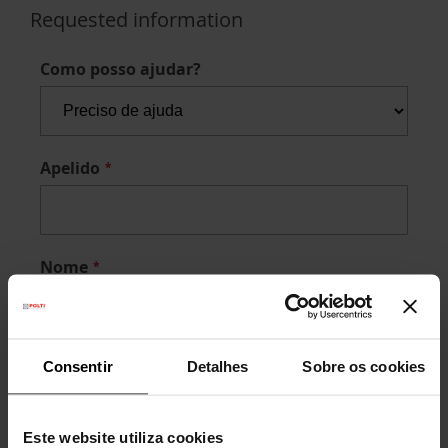
Requested information
Como posso ajudar?
Apelido
Nome
Telefone
Consentir
Detalhes
Sobre os cookies
Este website utiliza cookies