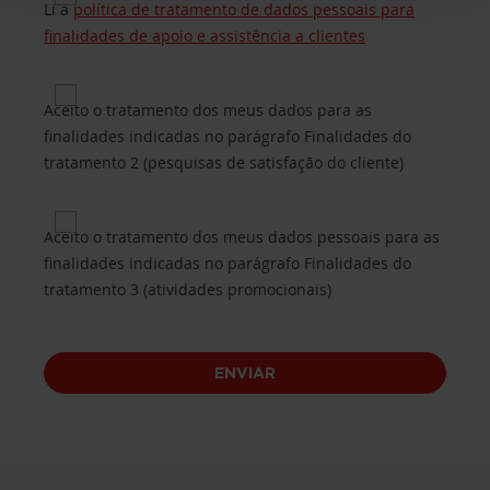
Privacy for Processing of customers’ personal da
Li a
política de tratamento de dados pessoais para
finalidades de apoio e assistência a clientes
Privacy 2 for Purposes of processing B.2 (custome
Aceito o tratamento dos meus dados para as
finalidades indicadas no parágrafo Finalidades do
tratamento 2 (pesquisas de satisfação do cliente)
Privacy 3 for Purposes of processing B.3 (promotio
Aceito o tratamento dos meus dados pessoais para as
finalidades indicadas no parágrafo Finalidades do
tratamento 3 (atividades promocionais)
ENVIAR