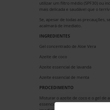
utilizar um filtro médio (SPF30) ou i
mais delicada e saudável que o terríve
Se, apesar de todas as precauções, 
acalmará de imediato.
INGREDIENTES
Gel concentrado de Aloe Vera
Azeite de coco
Azeite essencial de lavanda
Azeite essencial de menta
PROCEDIMENTO
Misturar o azeite de coco e o gel de 
essenciais. Misturar bem e aplicar so