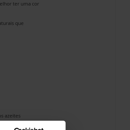
melhor ter uma cor
aturais que
os azeites
rescante e alivio