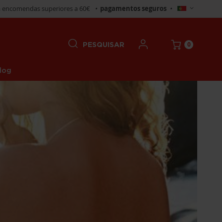
Selecionar
 encomendas superiores a 60€
•
pagamentos seguros
•
Loja
0
PESQUISAR
log