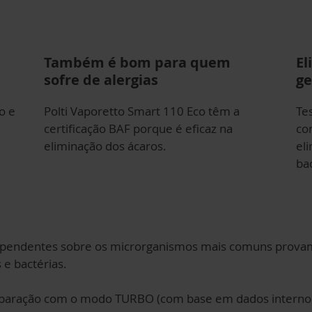
Também é bom para quem
El
sofre de alergias
ge
o e
Polti Vaporetto Smart 110 Eco têm a
Te
certificação BAF porque é eficaz na
co
eliminação dos ácaros.
el
ba
dependentes sobre os microrganismos mais comuns provam
e bactérias.
ração com o modo TURBO (com base em dados internos 