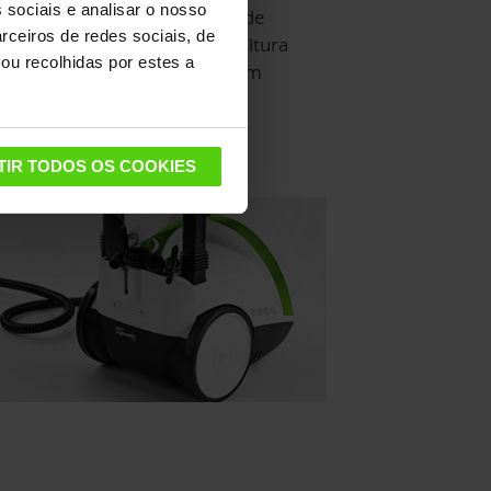
 sociais e analisar o nosso
m o sistema AUTOREFILL, pode
rceiros de redes sociais, de
cher a caldeira em qualquer altura
ou recolhidas por estes a
ra uma limpeza contínua e sem
terrupções.
TIR TODOS OS COOKIES