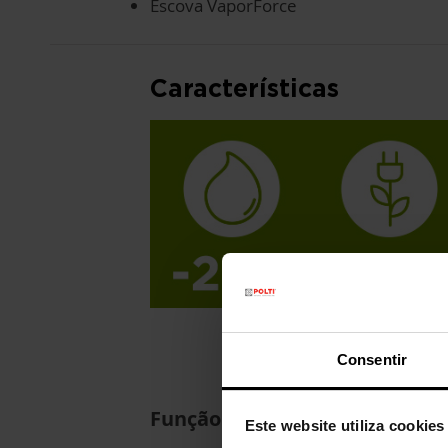
Escova VaporForce
Características
Consentir
Função ECO
Este website utiliza cookies