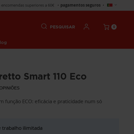
Selecionar
 encomendas superiores a 60€
•
pagamentos seguros
•
Loja
0
PESQUISAR
log
retto Smart 110 Eco
OPINIÕES
m função ECO: eficácia e praticidade num só
trabalho ilimitada