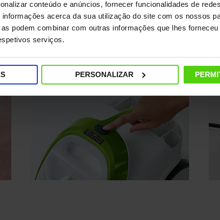
onalizar conteúdo e anúncios, fornecer funcionalidades de redes
O seu design compacto e o seu peso de 5
Co
informações acerca da sua utilização do site com os nossos pa
kg, combinados com a sua excelente
en
ue as podem combinar com outras informações que lhes forneceu 
manobrabilidade, facilitam o seu
pa
respetivos serviços.
transporte.
in
ES
PERSONALIZAR
PERMI