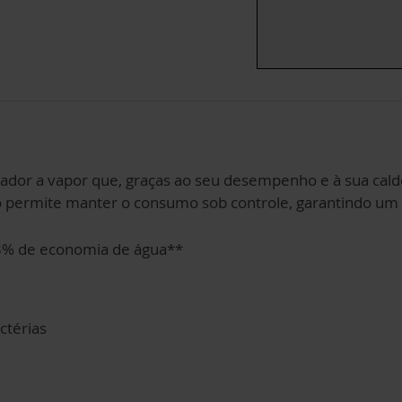
pador a vapor que, graças ao seu desempenho e à sua calde
Eco permite manter o consumo sob controle, garantindo u
23% de economia de água**
ctérias