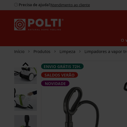
Precisa de ajuda?
Atendimento ao cliente
O 
Início
Produtos
Limpeza
Limpadores a vapor t
SALTAR
ENVIO GRÁTIS 72H.
PARA
O
SALDOS VERÃO
FINAL
DA
NOVIDADE
GALERIA
DE
IMAGENS