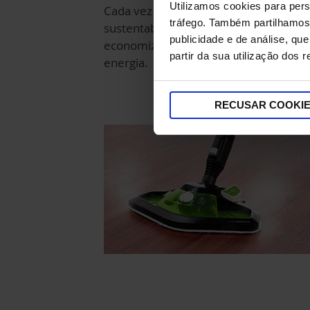
Utilizamos cookies para pers
Cada vez mais atentos à
tráfego. Também partilhamos 
sustentabilidade: a função ECO
publicidade e de análise, q
economiza 23% de água e 22%** de
partir da sua utilização dos 
energia.
RECUSAR COOKI