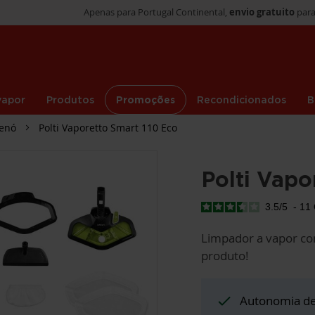
Apenas para Portugal Continental,
envio gratuito
para
vapor
Produtos
Promoções
Recondicionados
B
renó
Polti Vaporetto Smart 110 Eco
Polti Vapo
3.5
/
5
-
11
Limpador a vapor co
produto!
Autonomia de 