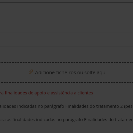
Adicione ficheiros ou solte aqui
a finalidades de apoio e assistência a clientes
l data
lidades indicadas no parágrafo Finalidades do tratamento 2 (pesq
tomer satisfaction surveys)
a as finalidades indicadas no parágrafo Finalidades do tratamen
otional activities)