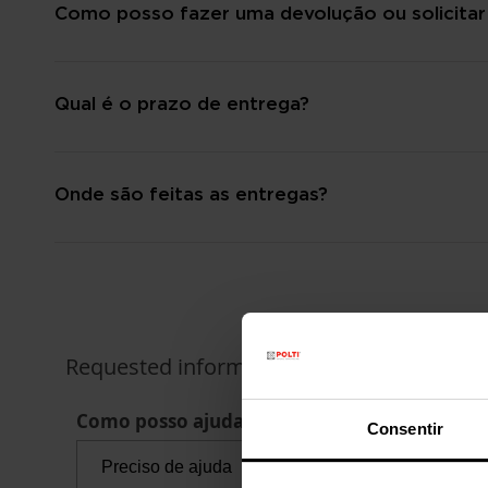
Como posso fazer uma devolução ou solicitar
Qual é o prazo de entrega?
Onde são feitas as entregas?
Requested information
Como posso ajudar?
Consentir