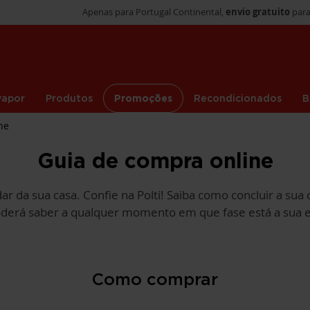
Apenas para Portugal Continental,
envio gratuito
para
vapor
Produtos
Promoções
Recondicionados
B
ne
Guia de compra online
ar da sua casa. Confie na Polti! Saiba como concluir a su
 poderá saber a qualquer momento em que fase está a sua
Como comprar