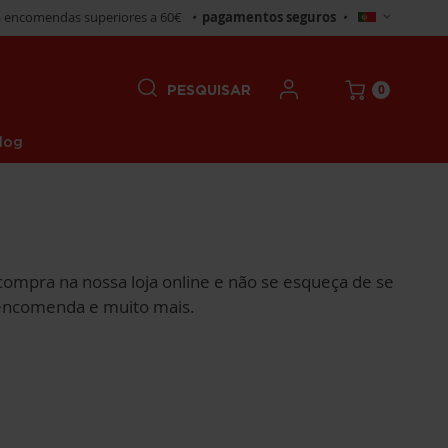
Selecionar
 encomendas superiores a 60€
•
pagamentos seguros
•
Loja
0
PESQUISAR
log
a compra na nossa loja online e não se esqueça de se
 encomenda e muito mais.