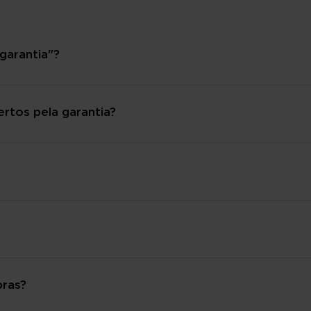
garantia"?
rtos pela garantia?
pras?