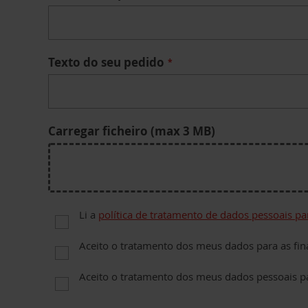
Texto do seu pedido
Carregar ficheiro (max 3 MB)
Li a
política de tratamento de dados pessoais par
Privacy for Processing of customers’ persona
Aceito o tratamento dos meus dados para as fina
Privacy 2 for Purposes of processing B.2 (cus
Aceito o tratamento dos meus dados pessoais par
Privacy 3 for Purposes of processing B.3 (prom