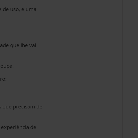
e de uso, e uma
ade que lhe vai
roupa.
ro:
s que precisam de
 experiência de