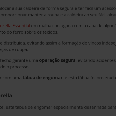
olocar a sua caldeira de forma segura e ter fácil um aces
proporcionar manter a roupa e a caldeira ao seu fácil alca
orella Essential
em malha conjugada com a capa de algo
o do ferro sobre os tecidos.
distribuída, evitando assim a formação de vincos indese
eças de roupa.
/fecho garante uma
operação segura
, evitando acidente
do o processo.
dar com uma
tábua de engomar
, e esta tábua foi projeta
rella
e, esta tábua de engomar especialmente desenhada para 