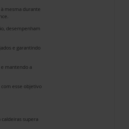
so à mesma durante
nce.
dão, desempenham
jados e garantindo
s e mantendo a
da com esse objetivo
caldeiras supera