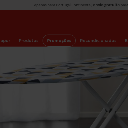
Apenas para Portugal Continental,
envio gratuito
para
vapor
Produtos
Promoções
Recondicionados
B