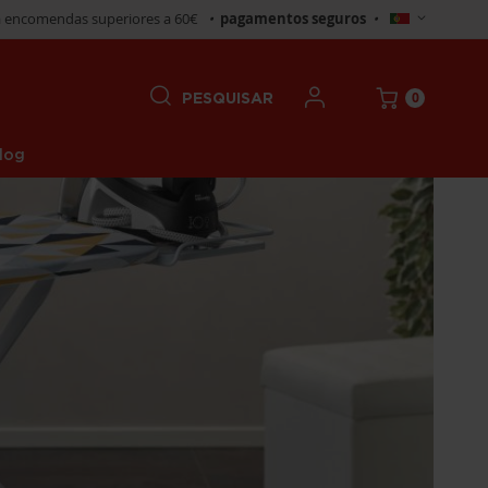
Selecionar
 encomendas superiores a 60€
•
pagamentos seguros
•
Loja
0
PESQUISAR
log