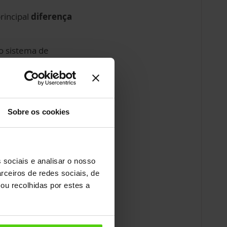
rincipal
diferença
do sistema de
os seus movimentos.
 todos os seus
Sobre os cookies
 sociais e analisar o nosso
edem as
rceiros de redes sociais, de
ou recolhidas por estes a
tor que