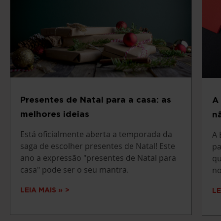
Presentes de Natal para a casa: as
A
melhores ideias
n
Está oficialmente aberta a temporada da
A 
saga de escolher presentes de Natal! Este
pa
ano a expressão "presentes de Natal para
qu
casa" pode ser o seu mantra.
no
LEIA MAIS »
LE