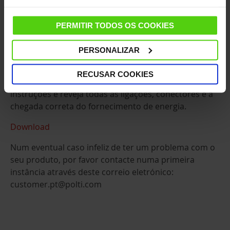
Polti, se é manipulado pelo cliente numa intenção de
reparação ou se revende.Polti rejeitará a reparação
PERMITIR TODOS OS COOKIES
de qualquer dano provocado no caso anterior.A
garantia é um bem adicional que não diminui ou
PERSONALIZAR
modifica os seus direitos legais como consumidor.
RECUSAR COOKIES
Em caso de avaria, por favor consulte o manual de
instruções e reveja todas as ligações, conectores e a
chegada correta do fornecimento de energia.
Download
Num eventual caso infeliz de ter um problema com o
seu produto, por favor contacte numa primeira
instância através deste correio eletrónico:
customer.pt@polti.com