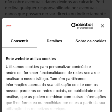
não cobre eventuais danos devidos ao calcario. Polti
declina qualquer responsabilidade por eventuais
danos que possam derivar directa ou indirectamente
a pessoas, coisas, animais devido ao não respeito das
prescrições indicadas no livro deinstruções, em
particular as que se referem ao uso e à manutenção
do produto.
Consentir
Detalhes
Sobre os cookies
Os produtos devem trabalhar em concordância com
as indicações contidas no manual de instruções.
Este website utiliza cookies
Devem ser usados unicamente para os propósitos
descritos e dentro dos limites da legislação para
Utilizamos cookies para personalizar conteúdo e
Espanha e Portugal. Se o produto se leva ao
anúncios, fornecer funcionalidades de redes sociais e
estrangeiro é provável que a garantia fique inválida,
analisar o nosso tráfego. Também partilhamos
dependendo do país de destino. De todas as
informações acerca da sua utilização do site com os
maneiras, tentaremos dar a nossa melhor ajuda ao
nossos parceiros de redes sociais, de publicidade e de
cliente, seja qual seja o seu novo lugar de residência.
análise, que as podem combinar com outras informações
que lhes forneceu ou recolhidas por estes a partir da sua
A garantia invalidar-se-á se do produto resulta dano
utilização dos respetivos serviços.
por qualquer centro de assistência técnica anexo à