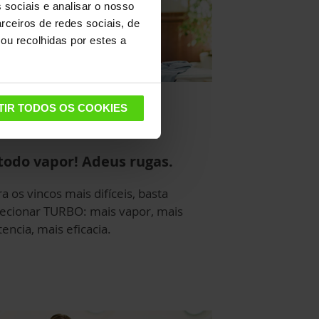
 sociais e analisar o nosso
rceiros de redes sociais, de
ou recolhidas por estes a
TIR TODOS OS COOKIES
todo vapor! Adeus rugas.
a os vincos mais difíceis, basta
lecionar TURBO: mais vapor, mais
encia, mais eficacia.