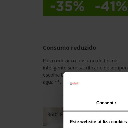
Consumo reduzido
Para reduzir o consumo de forma
inteligente sem sacrificar o desempen
escolha ECO: -41% de energia e -35% 
agua **.
Consentir
Este website utiliza cookies