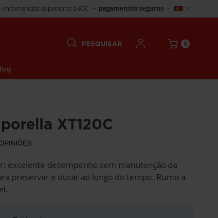
Selecionar
 encomendas superiores a 60€
•
pagamentos seguros
•
Loja
0
PESQUISAR
log
aporella XT120C
OPINIÕES
ar: excelente desempenho sem manutenção da
para preservar e durar ao longo do tempo. Rumo a
el.