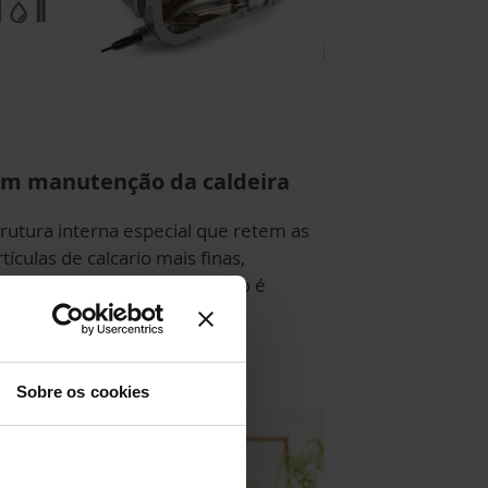
m manutenção da caldeira
trutura interna especial que retem as
tículas de calcario mais finas,
rtanto, nenhuma manutenção é
cessaria.
Sobre os cookies