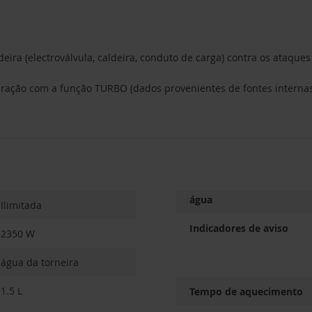
eira (electroválvula, caldeira, conduto de carga) contra os ataques
ão com a função TURBO (dados provenientes de fontes internas d
água
Ilimitada
Indicadores de aviso
2350 W
água da torneira
1.5 L
Tempo de aquecimento