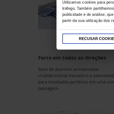
Utilizamos cookies para pers
tráfego. Também partilhamos 
publicidade e de análise, q
partir da sua utilização dos 
RECUSAR COOKI
Ferro em todas as direções
Base de aluminio arredondada
multidirecional inovadora e patentead
para resultados perfeitos em uma uni
passagem