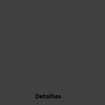
PARA
O
INÍCIO
DA
GALERIA
DE
IMAGENS
Detalhes