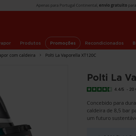
Apenas para Portugal Continental,
envio gratuito
para
vapor
Produtos
Promoções
Recondicionados
B
apor com caldeira
Polti La Vaporella XT120C
Polti La V
4.4
/
5
-
20
Concebido para dur
caldeira de 8,5 bar 
um futuro sustentáv