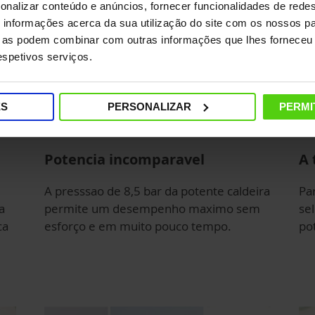
onalizar conteúdo e anúncios, fornecer funcionalidades de redes
informações acerca da sua utilização do site com os nossos pa
ue as podem combinar com outras informações que lhes forneceu 
respetivos serviços.
ES
PERSONALIZAR
PERMI
Potencia incomparavel
A 
A presssao de 8,5 bar da potente caldeira
Par
a
permite um desempenho maximo sem
se
ca
esforço e em muito pouco tempo.
pot