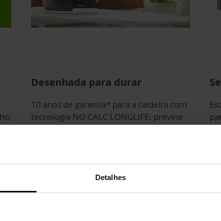
Desenhada para durar
Se
10 anos de garantia* para a caldeira com
Es
ho,
tecnologia NO CALC LONGLIFE: previne
par
de
os efeitos do calcario para uma vida mais
po
longa..
ne
Detalhes