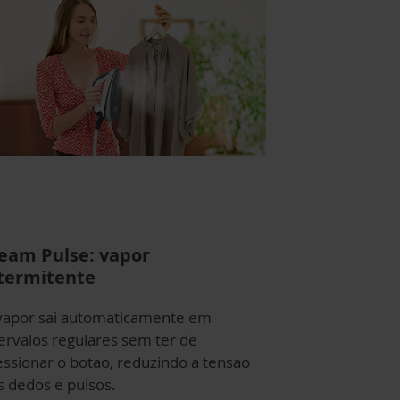
eam Pulse: vapor
termitente
vapor sai automaticamente em
tervalos regulares sem ter de
essionar o botao, reduzindo a tensao
s dedos e pulsos.