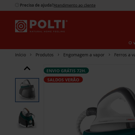
Precisa de ajuda?
Atendimento ao cliente
O 
Início
Produtos
Engomagem a vapor
Ferros a v
SALTAR
ENVIO GRÁTIS 72H.
PARA
O
SALDOS VERÃO
FINAL
DA
GALERIA
DE
IMAGENS