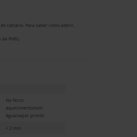
 do calcário. Para saber como aderir,
a Polti).
No ferro:
aquecimento/sem
água/vapor pronto
< 2 min