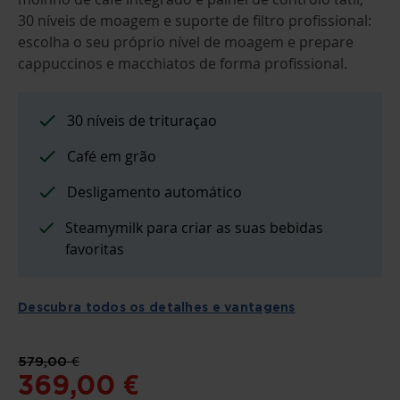
DA
GALERIA
30 níveis de moagem e suporte de filtro profissional:
DE
escolha o seu próprio nível de moagem e prepare
IMAGENS
cappuccinos e macchiatos de forma profissional.
30 níveis de trituraçao
Café em grão
Desligamento automático
Steamymilk para criar as suas bebidas
favoritas
Descubra todos os detalhes e vantagens
579,00 €
369,00 €