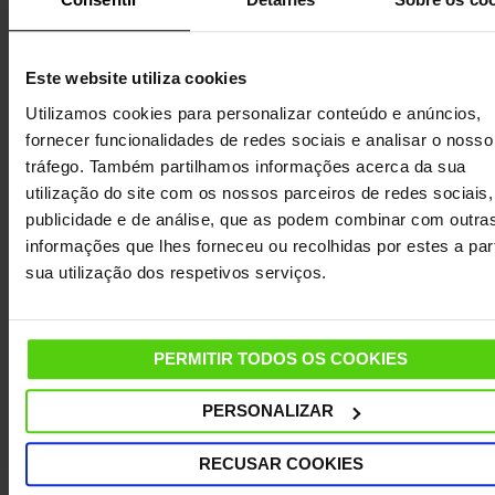
de
Serviço de Apoio ao Cliente
Este website utiliza cookies
Utilizamos cookies para personalizar conteúdo e anúncios,
DETALHES
fornecer funcionalidades de redes sociais e analisar o nosso
tráfego. Também partilhamos informações acerca da sua
CARACTERÍSTICAS
utilização do site com os nossos parceiros de redes sociais,
publicidade e de análise, que as podem combinar com outra
DADOS TÉCNICOS
informações que lhes forneceu ou recolhidas por estes a part
sua utilização dos respetivos serviços.
ACESSÓRIOS INCLUÍDOS
MANUAL DE INSTRUÇÕES
PERMITIR TODOS OS COOKIES
PERSONALIZAR
FAQ-PERGUNTAS FREQUENTES
RECUSAR COOKIES
OUTRAS INFORMAÇÕES ÚTEIS