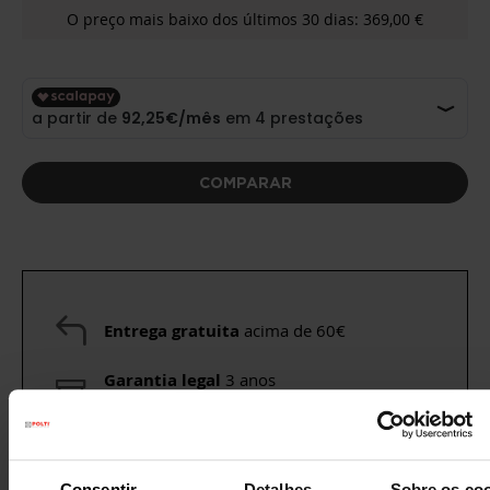
O preço mais baixo dos últimos 30 dias: 369,00 €
COMPARAR
Entrega gratuita
acima de 60€
Garantia legal
3 anos
(1 ano para recondicionados)
Precisa de ajuda?
Consulte as nossas
perguntas frequentes
ou visite a página
Consentir
Detalhes
Sobre os co