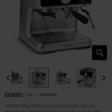
4
/
5
-
1
OPINIÕES
SALTAR
PARA
O
A Polti Coffea G50S é uma máquina de café com
INÍCIO
moinho de café integrado e painel de controlo tátil,