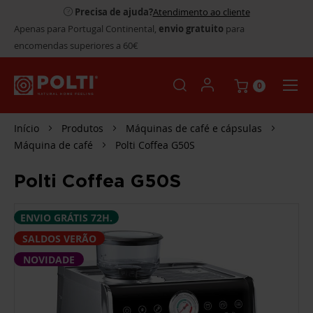
Precisa de ajuda?
Atendimento ao cliente
Apenas para Portugal Continental,
envio gratuito
para
encomendas superiores a 60€
0
Início
Produtos
Máquinas de café e cápsulas
Máquina de café
Polti Coffea G50S
Polti Coffea G50S
SALTAR
ENVIO GRÁTIS 72H.
PARA
O
SALDOS VERÃO
FINAL
DA
NOVIDADE
GALERIA
DE
IMAGENS