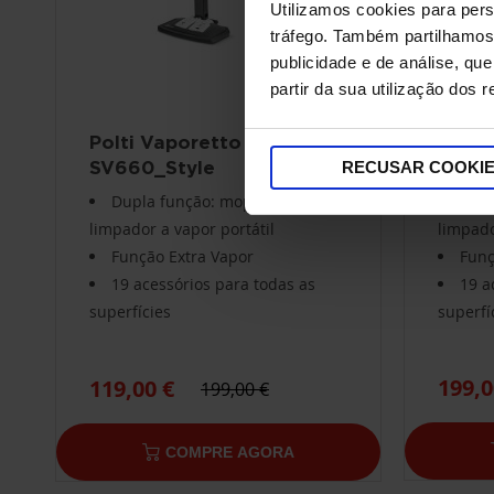
Utilizamos cookies para pers
tráfego. Também partilhamos 
publicidade e de análise, q
partir da sua utilização dos 
Polti Vaporetto
Polti
SV660_Style
SV65
RECUSAR COOKI
Dupla função: mopa a vapor e
Dupl
limpador a vapor portátil
limpado
Função Extra Vapor
Funç
19 acessórios para todas as
19 a
superfícies
superfí
199,0
119,00 €
199,00 €
COMPRE AGORA