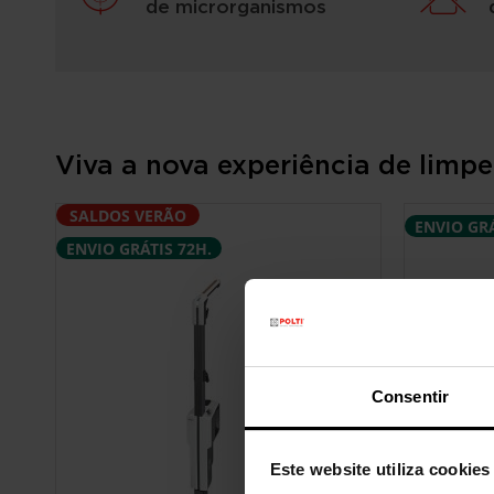
de microrganismos
Viva a nova experiência de limp
SALDOS VERÃO
ENVIO GRÁ
ENVIO GRÁTIS 72H.
Consentir
Este website utiliza cookies