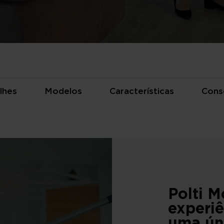
lhes
Modelos
Características
Cons
Polti M
experi
uma ún