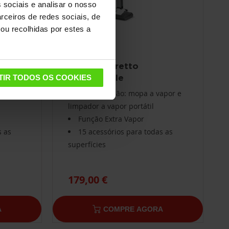
 sociais e analisar o nosso
rceiros de redes sociais, de
ou recolhidas por estes a
Polti Vaporetto
SV610_Style
TIR TODOS OS COOKIES
apor e
Dupla função: mopa a vapor e
limpador a vapor portátil
Função Extra Vapor
s as
15 acessórios para todas as
superfícies
179,00 €
A
COMPRE AGORA