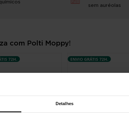
químicos
sem auréolas
eza com Polti Moppy!
TIS 72H.
ENVIO GRÁTIS 72H.
Detalhes