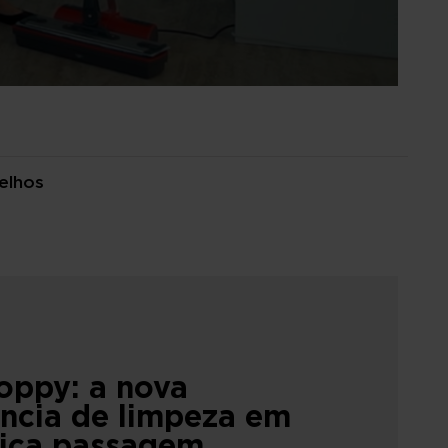
elhos
oppy: a nova
ência de limpeza em
ica passagem