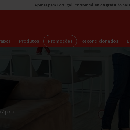
Apenas para Portugal Continental,
envio gratuito
para
vapor
Produtos
Promoções
Recondicionados
B
rápida.