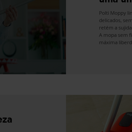
Polti Moppy l
delicados, se
retém a sujid
A mopa sem fi
máxima liber
eza