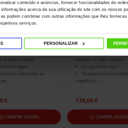
onalizar conteúdo e anúncios, fornecer funcionalidades de redes
informações acerca da sua utilização do site com os nossos pa
ue as podem combinar com outras informações que lhes forneceu 
respetivos serviços.
 Vaporetto
Polti Vaporetto
0_Style
SV620_Style
ES
PERSONALIZAR
PERMI
a função: mopa a vapor e
Dupla função: mopa a v
r a vapor portátil
limpador a vapor portátil
ão Extra Vapor
Função Extra Vapor
cessórios para todas as
15 acessórios para toda
cies
superfícies
0 €
179,00 €
COMPRE AGORA
COMPRE AGOR