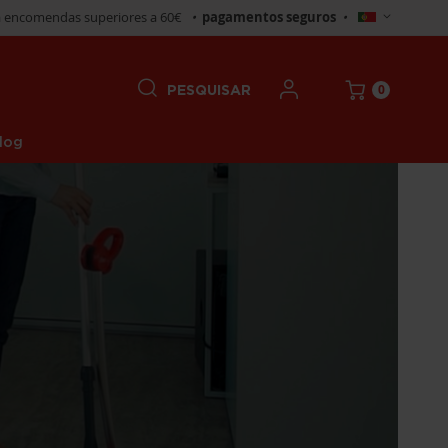
Selecionar
 encomendas superiores a 60€
•
pagamentos seguros
•
Loja
0
PESQUISAR
log