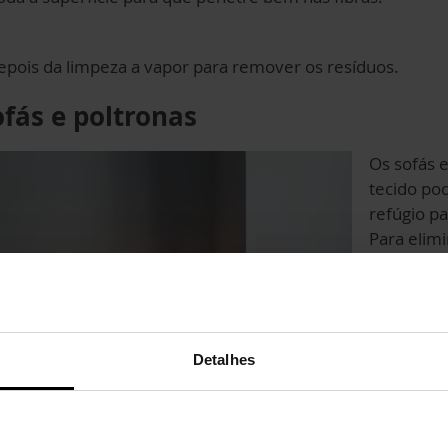
pois da limpeza a vapor para remover os resíduos.
ofás e poltronas
Os sofás 
tecido po
refúgio pa
Para elimi
Use um ac
estofados
cuidados
Detalhes
Não se es
almofadas
Certifiqu