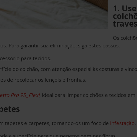
1. Us
colch
traves
Os colchõ
s. Para garantir sua eliminação, siga estes passos:
essório para tecidos.
fície do colchão, com atenção especial às costuras e vinco
s de recolocar os lençóis e fronhas.
etto Pro 95_Flexi
, ideal para limpar colchões e tecidos e
petes
 tapetes e carpetes, tornando-os um foco de
infestação
.
da a superfície para que penetre bem nas fibras.