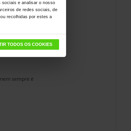
mpletamente seco
 sociais e analisar o nosso
usá-lo novamente.
rceiros de redes sociais, de
ou recolhidas por estes a
 recomendado:
retto Lecoaspira
ue combina limpeza
aspiração para
TIR TODOS OS COOKIES
o nem sempre é