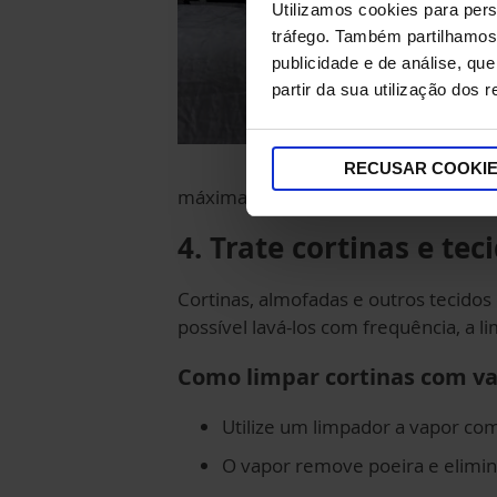
Utilizamos cookies para pers
tráfego. Também partilhamos 
publicidade e de análise, q
partir da sua utilização dos 
RECUSAR COOKI
máxima eficácia.
4. Trate cortinas e te
Cortinas, almofadas e outros teci
possível lavá-los com frequência, a l
Como limpar cortinas com va
Utilize um limpador a vapor com
O vapor remove poeira e elimina