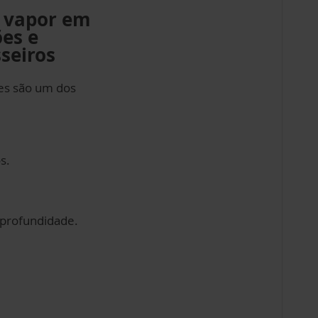
e vapor em
ões e
seiros
es são um dos
s.
m profundidade.