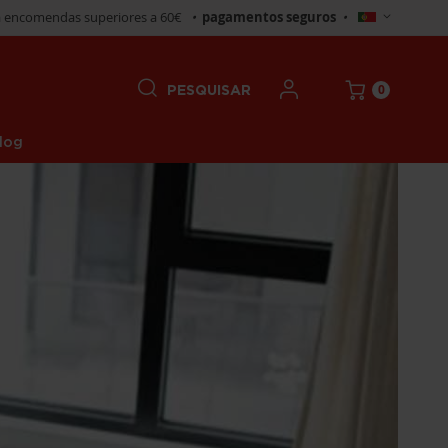
Selecionar
 encomendas superiores a 60€
•
pagamentos seguros
•
Loja
0
PESQUISAR
log