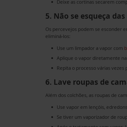
Deixe as cortinas secarem comp
5. Não se esqueça das
Os percevejos podem se esconder em
eliminá-los:
Use um limpador a vapor com
b
Aplique o vapor diretamente nas
Repita o processo várias vezes p
6. Lave roupas de ca
Além dos colchões, as roupas de ca
Use vapor em lençóis, edredons 
Se tiver um vaporizador de roup
Após o tratamento com vapor, l