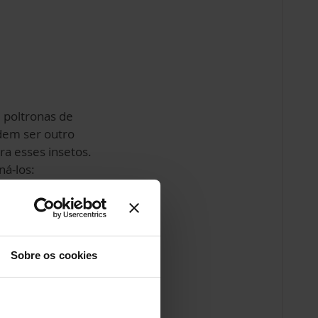
e poltronas de
dem ser outro
ra esses insetos.
ná-los:
essório para
 e aplique o vapor
amente.
Sobre os cookies
queça das
 e dos cantos.
e-se de que o móvel