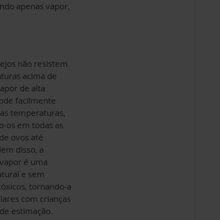
ndo apenas vapor,
ejos não resistem
turas acima de
apor de alta
ode facilmente
sas temperaturas,
o-os em todas as
sde ovos até
lém disso, a
 vapor é uma
atural e sem
tóxicos, tornando-a
 lares com crianças
 de estimação.