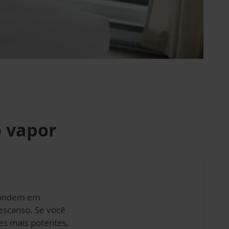
o vapor
scondem em
escanso. Se você
es mais potentes,