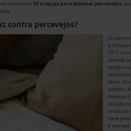
você descobrirá
10 truques para eliminar percevejos
usa
icos.
az contra percevejos?
Os percev
a tempera
50°C e o v
pressão p
atingir es
eliminand
fases, de
adultos. A
limpeza a
solução n
produtos 
ideal para
e animais