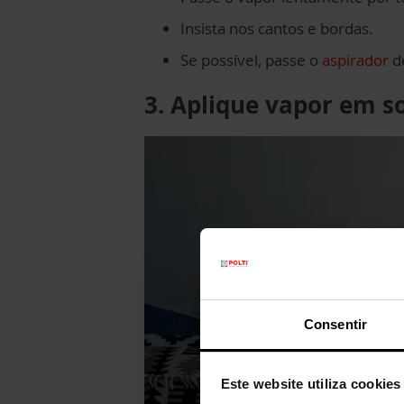
Insista nos cantos e bordas.
Se possível, passe o
aspirador
de
3. Aplique vapor em s
Consentir
Este website utiliza cookies