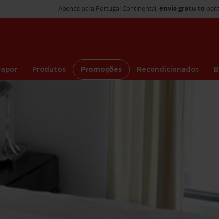
Apenas para Portugal Continental,
envio gratuito
para
vapor
Produtos
Promoções
Recondicionados
B