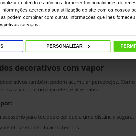
esteja co
onalizar conteúdo e anúncios, fornecer funcionalidades de redes
antes de 
informações acerca da sua utilização do site com os nossos pa
ue as podem combinar com outras informações que lhes forneceu 
Produto
respetivos serviços.
Polti Vapo
FAV80
, q
a vapor e 
ES
PERSONALIZAR
PERMI
cidos decorativos com vapor
dos decorativos também podem acumular percevejos. Com
impeza a vapor é uma excelente alternativa.
por:
 acessório para tecidos e aplique a uma distância segura.
 insetos sem danificar os tecidos.