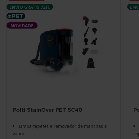
ENVIO GRÁTIS 72H.
ENV
NOVIDADE
Polti StainOver PET SC40
P
Limpa-tapetes e removedor de manchas a
vapor
va