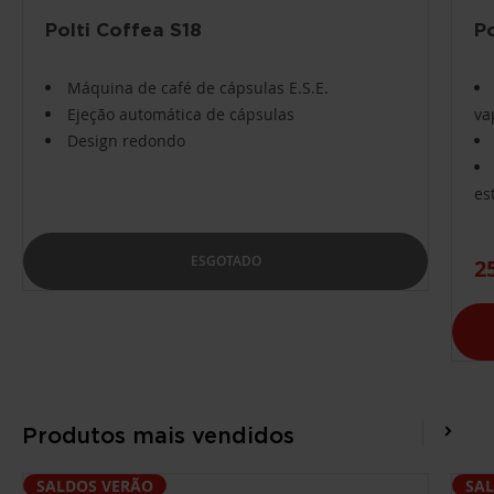
Polti Coffea S18
P
Máquina de café de cápsulas E.S.E.
Ejeção automática de cápsulas
va
Design redondo
es
ESGOTADO
2
Produtos mais vendidos
SALDOS VERÃO
SA