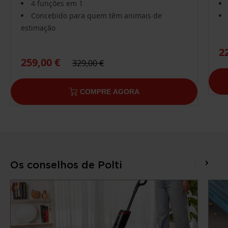
4 funções em 1
Concebido para quem têm animais de
estimação
2
259,00 €
329,00 €
COMPRE AGORA
Os conselhos de Polti