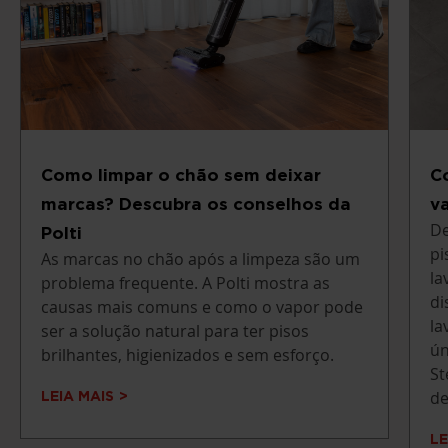
Como limpar o chão sem deixar
C
marcas? Descubra os conselhos da
v
De
Polti
pi
As marcas no chão após a limpeza são um
la
problema frequente. A Polti mostra as
di
causas mais comuns e como o vapor pode
la
ser a solução natural para ter pisos
ún
brilhantes, higienizados e sem esforço.
St
de
LEIA MAIS
LE