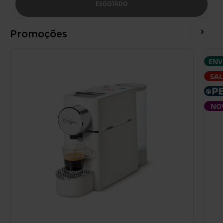
ESGOTADO
Promoções
ENV
SA
NO