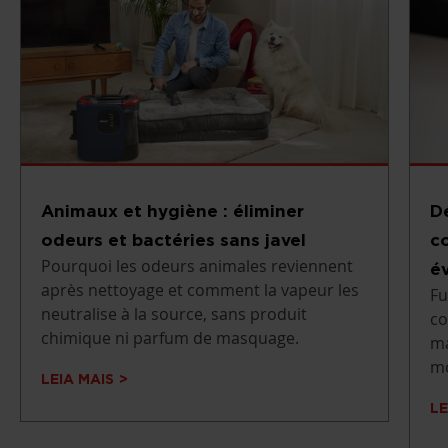
Animaux et hygiène : éliminer
D
odeurs et bactéries sans javel
c
Pourquoi les odeurs animales reviennent
év
après nettoyage et comment la vapeur les
Fu
neutralise à la source, sans produit
co
chimique ni parfum de masquage.
ma
mo
LEIA MAIS
LE