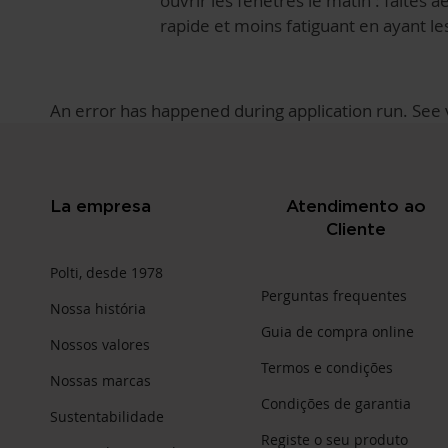
ouvrir les fenêtres le matin : faites
rapide et moins fatiguant en ayant l
An error has happened during application run. See v
La empresa
Atendimento ao
Cliente
Polti, desde 1978
Perguntas frequentes
Nossa história
Guia de compra online
Nossos valores
Termos e condições
Nossas marcas
Condições de garantia
Sustentabilidade
Registe o seu produto