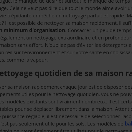
fatigue, le manque de désir et surtout le manque de temps 
age. Cela ne veut pas dire que tout le monde aime avoir 
ie trépidante empêche un nettoyage parfait et rapide. Mai
t
? Il est possible de nettoyer sa maison rapidement, il suffi
un minimum d'organisation
. Consacrer un peu de temps
également un nettoyage extraordinaire et en profondeur. 
ison sans effort. N'oubliez pas d’éviter les détergents et
n œil sur l'environnement et sur votre santé en choisiss
ues, comme la vapeur.
nettoyage quotidien de sa maison 
oyer sa maison rapidement chaque jour est de disposer des
ipements utiles pour le nettoyage quotidien, vous ne pou
 les modèles existants sont vraiment nombreux. Il est cert
tables pour se déplacer librement dans la maison. Attenti
e puissance réglable, il est nécessaire de sélectionner l'asp
 n'est pas seulement utile pour les sols. Les modèles de
bal
égrés peuvent également être utilisés pour le nettoyage 