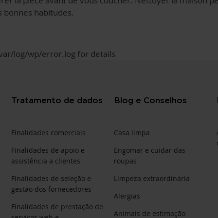
 aérer la pièce avant de vous coucher. Nettoyer la maison p
es bonnes habitudes.
ar/log/wp/error.log for details
Tratamento de dados
Blog e Conselhos
Finalidades comerciais
Casa limpa
Finalidades de apoio e
Engomar e cuidar das
assistência a clientes
roupas
Finalidades de seleção e
Limpeza extraordinária
gestão dos fornecedores
Alergias
Finalidades de prestação de
Animais de estimação
serviços web e