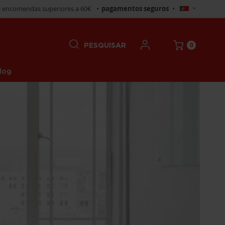
Selecionar
 encomendas superiores a 60€
•
pagamentos seguros
•
Loja
0
PESQUISAR
log