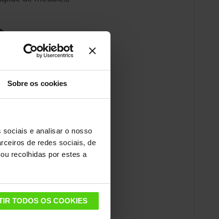
t
ai vapeur sans
t d'assainir
e :
les détergents
Sobre os cookies
ont toujours
Moppy par Polti
, il
insi,
vous réduirez
rraient aider au
 sociais e analisar o nosso
rceiros de redes sociais, de
ou recolhidas por estes a
TIR TODOS OS COOKIES