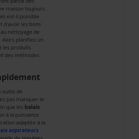
font partie des
une maison toujours
s est-il possible
t d'avoir les bons
 au nettoyage de
Alors planifiez un
 les produits
ant des méthodes
rapidement
 outils de
vez pas manquer le
ain que les
balais
on à la puissance
iration adaptée à la
ais aspirateurs
rapide de meubles,