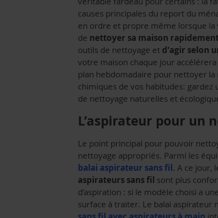
véritable fardeau pour certains : la 
causes principales du report du mén
en ordre et propre même lorsque la v
de
nettoyer sa maison rapidemen
outils de nettoyage et
d'agir selon 
votre maison chaque jour accélérera 
plan hebdomadaire pour nettoyer la ma
chimiques de vos habitudes: gardez u
de nettoyage naturelles et écologiq
L’aspirateur pour un 
Le point principal pour pouvoir nett
nettoyage appropriés. Parmi les équ
balai aspirateur sans fil
. A ce jour,
aspirateurs sans fil
sont plus confor
d’aspiration : si le modèle choisi a un
surface à traiter. Le balai aspirateur
sans fil avec aspirateurs à main
int