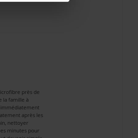
crofibre près de
 la famille à
êle immédiatement
diatement après les
in, nettoyer
ques minutes pour