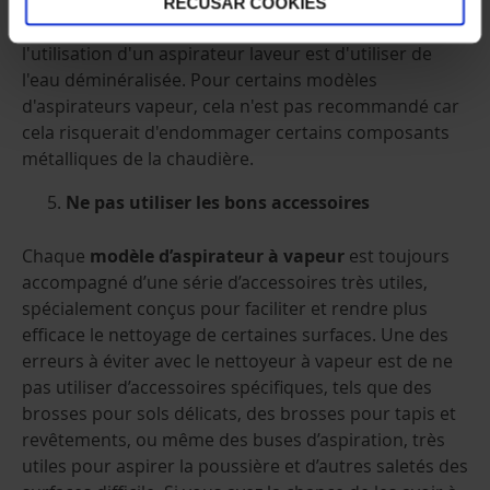
robinet dans les nettoyeurs vapeur aspirateur
.
RECUSAR COOKIES
L'une des erreurs les plus courantes lors de
l'utilisation d'un aspirateur laveur est d'utiliser de
l'eau déminéralisée. Pour certains modèles
d'aspirateurs vapeur, cela n'est pas recommandé car
cela risquerait d'endommager certains composants
métalliques de la chaudière.
Ne pas utiliser les bons accessoires
Chaque
modèle d’aspirateur à vapeur
est toujours
accompagné d’une série d’accessoires très utiles,
spécialement conçus pour faciliter et rendre plus
efficace le nettoyage de certaines surfaces. Une des
erreurs à éviter avec le nettoyeur à vapeur est de ne
pas utiliser d’accessoires spécifiques, tels que des
brosses pour sols délicats, des brosses pour tapis et
revêtements, ou même des buses d’aspiration, très
utiles pour aspirer la poussière et d’autres saletés des