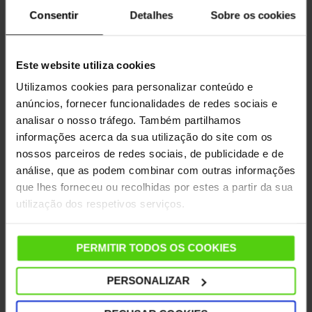
Oublier de nettoyer le filtre d'un aspirateur nettoyeur
Consentir
Detalhes
Sobre os cookies
vapeur est certainement
l'une des erreurs les plus
graves
que vous puissiez commettre. Le nettoyage du
filtre est essentiel non seulement pour le bon
Este website utiliza cookies
fonctionnement de l'aspirateur laveur, mais
Utilizamos cookies para personalizar conteúdo e
également pour le résultat final en termes d'hygiène
anúncios, fornecer funcionalidades de redes sociais e
et de propreté de la maison.
analisar o nosso tráfego. Também partilhamos
Nettoyer les filtres n’est pas compliqué : dans la
informações acerca da sua utilização do site com os
plupart des cas, il suffit de les passer sous le robinet
nossos parceiros de redes sociais, de publicidade e de
et de les laisser sécher. Cette opération doit être
análise, que as podem combinar com outras informações
effectuée régulièrement, afin de préserver les
que lhes forneceu ou recolhidas por estes a partir da sua
performances de votre nettoyeur vapeur aspirateur
utilização dos respetivos serviços.
aussi longtemps que possible.
Utiliser de l'eau déminéralisée
PERMITIR TODOS OS COOKIES
Sauf indication contraire des instructions du
PERSONALIZAR
fabricant, il est conseillé
d'utiliser de l'eau du