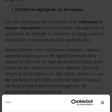
Oublier le réglage du jet de vapeur
L'un des avantages de l'utilisation d'un
nettoyeur à
vapeur aspirateur
pour les travaux ménagers est la
possibilité de nettoyer et d'assainir un large éventail
de surfaces et presque tous les types de sols.
Avant d’utiliser votre aspirateur nettoyeur vapeur,
rappelez-vous toujours de régler l’intensité de la
vapeur en fonction du type de surface à traiter pour
respecter les matériaux les plus délicats. Évitez de
diriger le jet de vapeur sur des objets délicats ou sur
des surfaces trop froides avant de régler la vapeur
car ils pourraient être endommagés par les
changements de température.
Ne pas nettoyer le filtre fréquemment