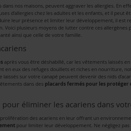
ts dans nos maisons, peuvent aggraver les allergies. En eff
es d’allergies chez les adultes et les enfants, et il peut êtr
ire leur présence et limiter leur développement, il es
n. Voici plusieurs moyens de lutter contre ces allergènes
anté ainsi que celle de votre famille.
acariens
es
après vous être déshabillé, car les vêtements laissés e
ent en eux des refuges douillets et riches en nourriture, 
e laissés sur votre canapé peuvent devenir des nids d’acar
s vêtements dans des
placards fermés pour les protéger 
 pour éliminer les acariens dans votr
prolifération des acariens en leur offrant un environnemen
rement
pour limiter leur développement.
Ne négligez pas