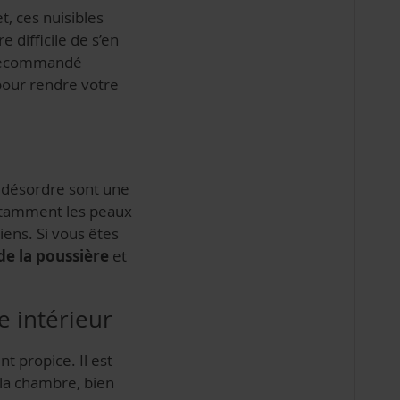
et,
ces nuisibles
e difficile de s’en
t recommandé
 pour rendre votre
n désordre sont une
notamment les peaux
iens. Si vous êtes
de la poussière
et
e intérieur
t propice. Il est
 la chambre, bien