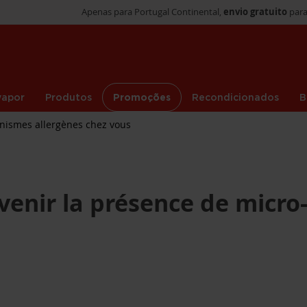
Apenas para Portugal Continental,
envio gratuito
para
vapor
Produtos
Promoções
Recondicionados
B
anismes allergènes chez vous
venir la présence de micro