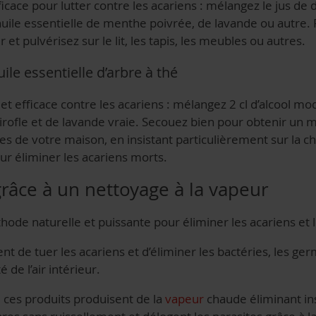
icace pour lutter contre les acariens : mélangez le jus de 
’huile essentielle de menthe poivrée, de lavande ou autre
et pulvérisez sur le lit, les tapis, les meubles ou autres.
ile essentielle d’arbre à thé
et efficace contre les acariens : mélangez 2 cl d’alcool modi
e girofle et de lavande vraie. Secouez bien pour obtenir u
ces de votre maison, en insistant particulièrement sur la 
ur éliminer les acariens morts.
grâce à un nettoyage à la vapeur
ode naturelle et puissante pour éliminer les acariens et l
nt de tuer les acariens et d’éliminer les bactéries, les ger
 de l’air intérieur.
, ces produits produisent de la
vapeur
chaude éliminant in