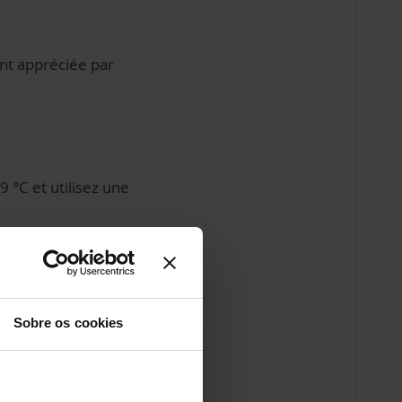
ant appréciée par
 °C et utilisez une
 d’acariens
nt
Sobre os cookies
atelas et votre