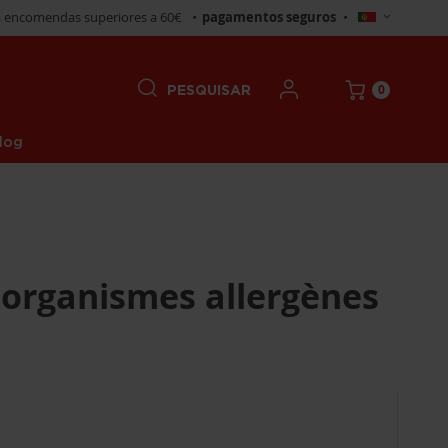
Selecionar
 encomendas superiores a 60€
•
pagamentos seguros
•
Loja
0
PESQUISAR
log
-organismes allergènes