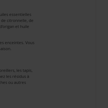
uiles essentielles
 de citronnelle, de
d’origan et huile
mes enceintes. Vous
aison.
illers, les tapis,
nez les résidus à
ches ou autres