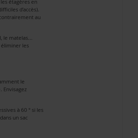
s les étagères en
fficiles d’accès).
, contrairement au
, le matelas...
 éliminer les
otamment le
e. Envisagez
ssives à 60 ° si les
 dans un sac