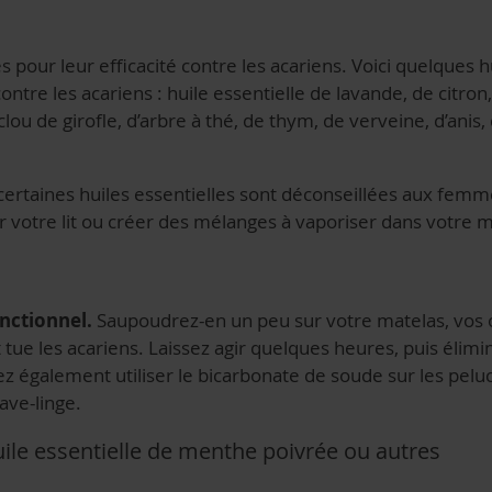
 pour leur efficacité contre les acariens. Voici quelques h
ontre les acariens : huile essentielle de lavande, de citron,
lou de girofle, d’arbre à thé, de thym, de verveine, d’anis, 
 certaines huiles essentielles sont déconseillées aux fem
votre lit ou créer des mélanges à vaporiser dans votre m
nctionnel.
Saupoudrez-en un peu sur votre matelas, vos ore
et tue les acariens. Laissez agir quelques heures, puis élimi
ez également utiliser le bicarbonate de soude sur les pelu
ave-linge.
uile essentielle de menthe poivrée ou autres