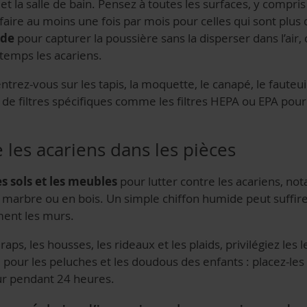
e et la salle de bain. Pensez à toutes les surfaces, y compri
aire au moins une fois par mois pour celles qui sont plus di
ide
pour capturer la poussière sans la disperser dans l’air
temps les acariens.
ntrez-vous sur les tapis, la moquette, le canapé, le fauteuil
de filtres spécifiques comme les filtres HEPA ou EPA pour
 les acariens dans les pièces
s sols et les meubles
pour lutter contre les acariens, n
n marbre ou en bois. Un simple chiffon humide peut suffir
ment les murs.
s, les housses, les rideaux et les plaids, privilégiez les le
 pour les peluches et les doudous des enfants : placez-les
ur pendant 24 heures.