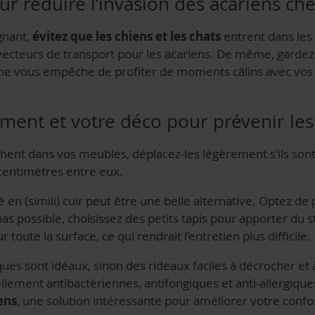
ur réduire l’invasion des acariens ch
gnant,
évitez que les chiens et les chats
entrent dans les
vecteurs de transport pour les acariens. De même, gardez
n ne vous empêche de profiter de moments câlins avec vos
ent et votre déco pour prévenir les
chent dans vos meubles, déplacez-les légèrement s’ils sont 
 centimètres entre eux.
pé en (simili) cuir peut être une belle alternative. Optez d
pas possible, choisissez des petits tapis pour apporter du s
ute la surface, ce qui rendrait l’entretien plus difficile.
ques sont idéaux, sinon des rideaux faciles à décrocher et 
llement antibactériennes, antifongiques et anti-allergiques
ens
, une solution intéressante pour améliorer votre confo