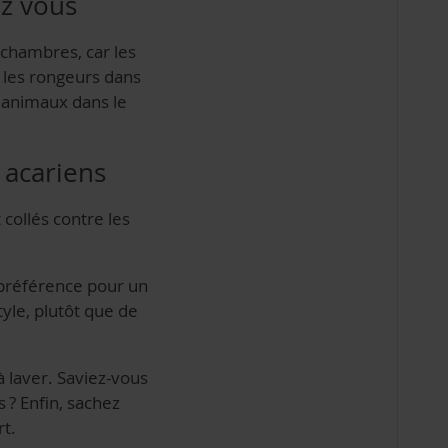
ez vous
 chambres, car les
 les rongeurs dans
 animaux dans le
 acariens
collés contre les
e préférence pour un
tyle, plutôt que de
à laver. Saviez-vous
 ? Enfin, sachez
rt.