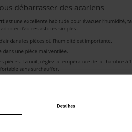
vous débarrasser des acariens
nt
est une excellente habitude pour évacuer l’humidité, t
adopter d’autres astuces simples :
d’air dans les pièces où l’humidité est importante.
ge dans une pièce mal ventilée.
s pièces. La nuit, réglez la température de la chambre à 19
fortable sans surchauffer.
vent contribuer à réduire la présence
si prévenir les allergies qu’ils peuve
Detalhes
 pour anéantir les colonies d’acariens
ans votre literie, dépoussiérez de façon régulière votre m