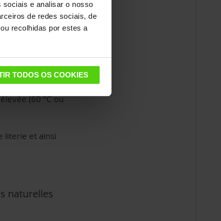
e sommeil. Voici
 sociais e analisar o nosso
rceiros de redes sociais, de
ou recolhidas por estes a
(High Efficiency
 sommier.
TIR TODOS OS COOKIES
asses d’acariens.
e élevée (60 °C ou
literie et ainsi
s naturelles