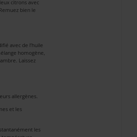
deux citrons avec
. Remuez bien le
fié avec de l’huile
n mélange homogène,
chambre. Laissez
eurs allergènes.
mes et les
stantanément les