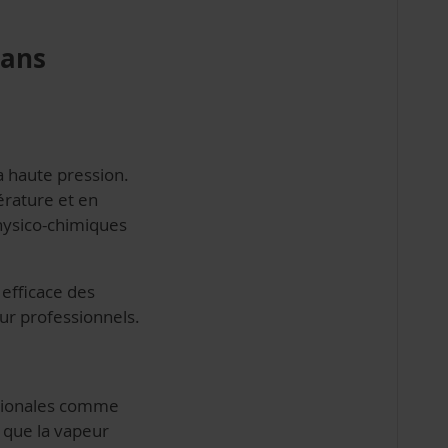
sans
a haute pression.
érature et en
physico-chimiques
efficace des
eur professionnels.
ationales comme
t que la vapeur