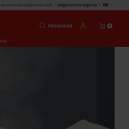
Selecionar
 encomendas superiores a 60€
•
pagamentos seguros
•
Loja
0
PESQUISAR
log