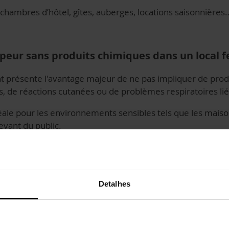
chambres d’hôtel, gîtes, auberges, locations saisonnières…
apeur sans produits chimiques dans un local 
t présente l'avantage majeur de ne pas impliquer de prod
ies, de réactions cutanées ou de problèmes respiratoires liés
déale pour les environnements sensibles tels que les mais
evant du public.
ntaux et sanitaires du nettoyage 
nement
Detalhes
é, elle est aussi respectueuse de l'environnement. Son usa