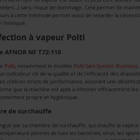
 peintes…) sans risque de dommage. Cela permet de mainte
cours à cette méthode permet aussi de retarder la nécessi
e chimique.
fection à vapeur Polti
me AFNOR NF T72-110
ur
Polti
, notamment le modèle
Polti Sani System Business
,
 indicateur clé de la qualité et de l'efficacité des disposit
 des critères stricts de performance, assurant une désinfec
irme que la machine est apte à éliminer efficacement les
ronnement propre et hygiénique.
re de surchauffe
ingue par sa chambre de surchauffe, qui chauffe la vapeur
mpérature permet de tuer les bactéries, virus, les spores