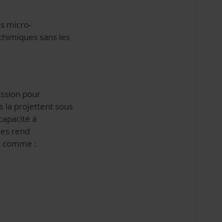
es micro-
chimiques sans les
ession pour
 la projettent sous
capacité à
les rend
és comme :