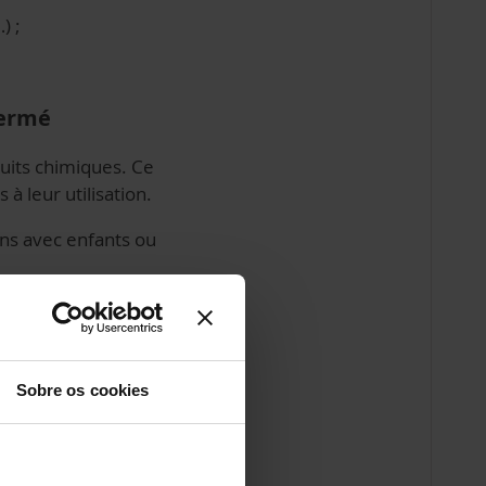
) ;
fermé
uits chimiques. Ce
 à leur utilisation.
ons avec enfants ou
à la
Sobre os cookies
ge évite le rejet de