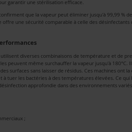
r garantir une stérilisation efficace.
 confirment que la vapeur peut éliminer jusqu'à 99,99 % d
 offre une sécurité comparable à celle des désinfectants 
 performances
r utilisent diverses combinaisons de température et de pr
èles peuvent même surchauffer la vapeur jusqu'à 180°C. Ils
des surfaces sans laisser de résidus. Ces machines ont la 
 et à tuer les bactéries à des températures élevées. Ce qui 
 désinfection approfondie dans des environnements vari
mmerciaux ;