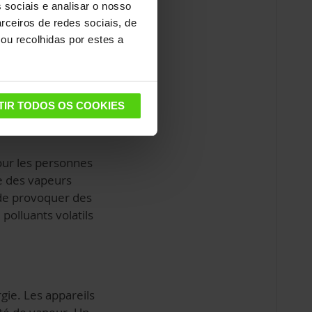
 sociais e analisar o nosso
dérablement
rceiros de redes sociais, de
ui finissent dans
ou recolhidas por estes a
atique et terrestre.
processus n'engendre
TIR TODOS OS COOKIES
pour les personnes
re des vapeurs
 de provoquer des
polluants volatils
gie. Les appareils