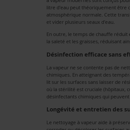
à vapeur modernes sont conçus pour 
litre d'eau peut théoriquement être c
atmosphérique normale. Cette transf
et vider plusieurs seaux d'eau.
En outre, le temps de chauffe réduit
la saleté et les graisses, réduisant a
Désinfection efficace sans ef
La vapeur ne se contente pas de netto
chimiques. En atteignant des températ
lit sur les surfaces sans laisser de 
où la stérilité est cruciale (hôpitaux,
désinfectants chimiques qui peuvent 
Longévité et entretien des s
Le nettoyage à vapeur aide à préserv
corroder ou décolorer les surfaces au