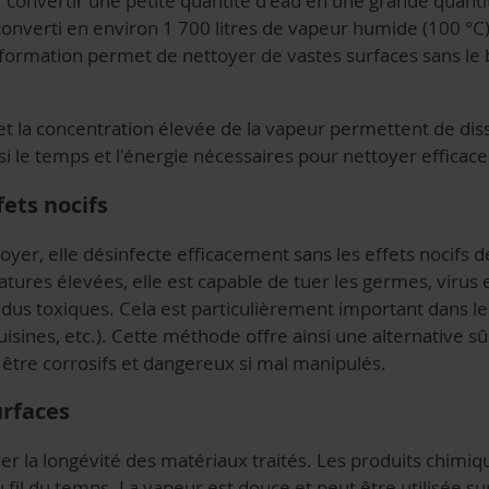
convertir une petite quantité d'eau en une grande quanti
onverti en environ 1 700 litres de vapeur humide (100 °C)
ormation permet de nettoyer de vastes surfaces sans le 
 et la concentration élevée de la vapeur permettent de d
insi le temps et l'énergie nécessaires pour nettoyer effica
fets nocifs
yer, elle désinfecte efficacement sans les effets nocifs d
ures élevées, elle est capable de tuer les germes, virus 
résidus toxiques. Cela est particulièrement important dans
 cuisines, etc.). Cette méthode offre ainsi une alternative s
être corrosifs et dangereux si mal manipulés.
urfaces
er la longévité des matériaux traités. Les produits chimi
 fil du temps. La vapeur est douce et peut être utilisée su