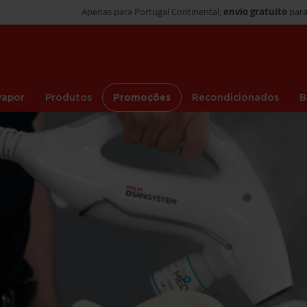
Apenas para Portugal Continental,
envio gratuito
para
vapor
Produtos
Promoções
Recondicionados
B