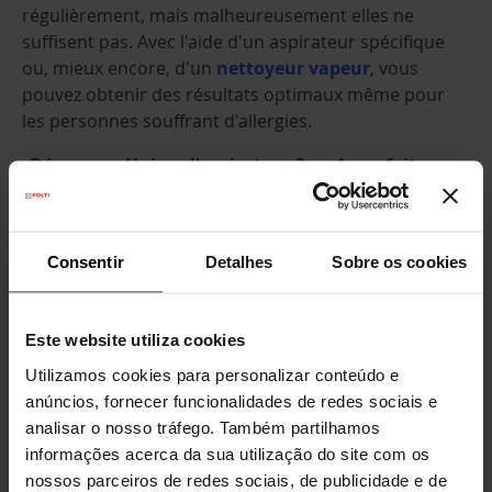
régulièrement, mais malheureusement elles ne
suffisent pas. Avec l'aide d'un aspirateur spécifique
ou, mieux encore, d'un
nettoyeur vapeur
, vous
pouvez obtenir des résultats optimaux même pour
les personnes souffrant d'allergies.
Découvrez Unico : l'aspirateur 3 en 1, parfait pour
nettoyer son matelas
Consentir
Detalhes
Sobre os cookies
Este website utiliza cookies
Utilizamos cookies para personalizar conteúdo e
anúncios, fornecer funcionalidades de redes sociais e
analisar o nosso tráfego. Também partilhamos
informações acerca da sua utilização do site com os
nossos parceiros de redes sociais, de publicidade e de