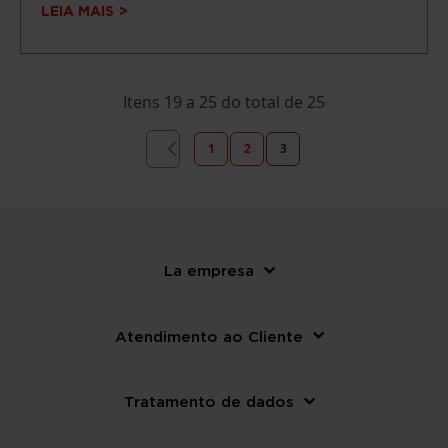
LEIA MAIS
Itens 19 a 25 do total de 25
Página
PÁGINA
ANTERIOR
Página
Página
Está de momento a ler a pág
1
2
3
La empresa
Atendimento ao Cliente
Tratamento de dados