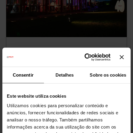
Polti: cumprimos 40 anos!
No charmoso Serre Ratti em Casnate com
Bernatem, na província de Como, no dia 5 de
Consentir
Detalhes
Sobre os cookies
julho, a Polti celebrou seus primeiros 40 anos.
LEIA MAIS
Este website utiliza cookies
Utilizamos cookies para personalizar conteúdo e
anúncios, fornecer funcionalidades de redes sociais e
analisar o nosso tráfego. Também partilhamos
informações acerca da sua utilização do site com os