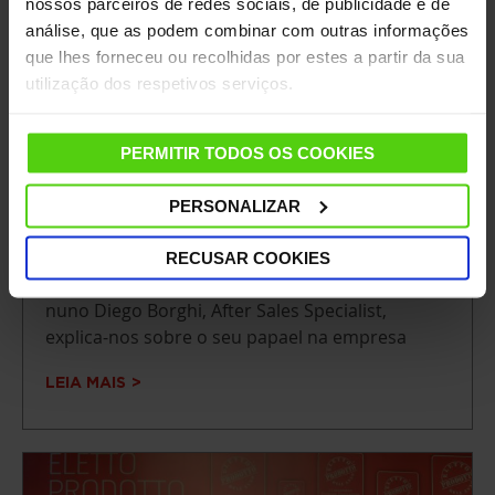
nossos parceiros de redes sociais, de publicidade e de
análise, que as podem combinar com outras informações
que lhes forneceu ou recolhidas por estes a partir da sua
utilização dos respetivos serviços.
PERMITIR TODOS OS COOKIES
PERSONALIZAR
PÓS-VENDA: intercambio e colaboração
RECUSAR COOKIES
entre departamentos
nuno Diego Borghi, After Sales Specialist,
explica-nos sobre o seu papael na empresa
LEIA MAIS