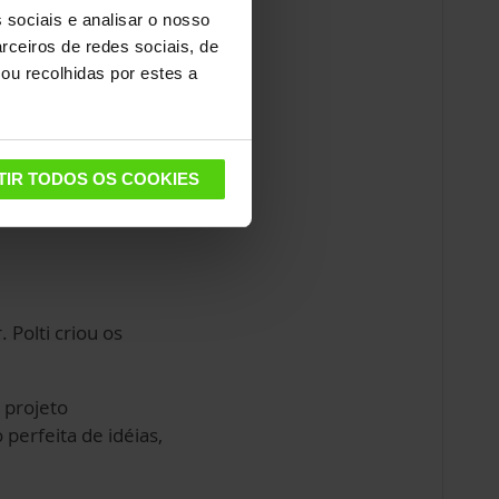
-vendas e
 sociais e analisar o nosso
sido uma das
rceiros de redes sociais, de
 Este ano, vamos
ou recolhidas por estes a
os interlocutores.
TIR TODOS OS COOKIES
Polti criou os
 projeto
perfeita de idéias,