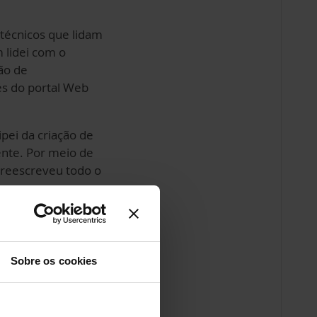
 técnicos que lidam
 lidei com o
ção de
és do portal Web
pei da criação de
nte. Por meio de
e reescreveu todo o
 os departamentos
critório de
Sobre os cookies
cimento sobre as
ssa área. Esse foi