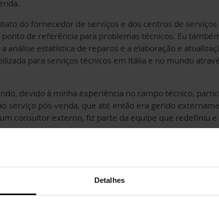
venda.
tato do fornecedor de serviços e dos centros de serviços
 o ponto de referência para problemas técnicos. Eu também
 análise estatística de reparos e a elaboração e atualiza
lizada para serviços técnicos em Itália e no mundo atrav
o, devido à minha experiência no campo técnico, partici
o serviço pós-venda, que até então era gerido extername
um consultor externo, fiz parte da equipe que redefiniu 
rar o processo de pós-venda foi a colaboração de todos
m até o promotor, do escritório de contabilidade até o es
 laboratório, marketing e vendas.
Detalhes
 os atores envolvidos permitiu-nos ampliar o nosso conhe
reender o trabalho que foi realizado antes e depois na no