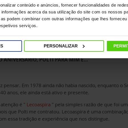
os de um ano, criamos um eficiente departamento de pós
onalizar conteúdo e anúncios, fornecer funcionalidades de redes
endimento ao cliente. A economia de tempo e custos tem 
informações acerca da sua utilização do site com os nossos pa
aior eficiência e eficácia na gestão de todo o processo.
ue as podem combinar com outras informações que lhes forneceu 
para estarmos mais presentes e mais reativos com os noss
respetivos serviços.
ES
PERSONALIZAR
PERMI
O ANIVERSÁRIO, POLTI PARA MIM É...
pensar. Em 1978 ainda não habia nascido, enquanto o Sr. 
40 anos, ele ainda está ativo e presente.
atenção é "
Lecoaspira
" pela simples razão de que foi um
ois que Polti me contratou. Lecoaspira é uma combinação 
 com essa tradição e experiência que nos distingue.