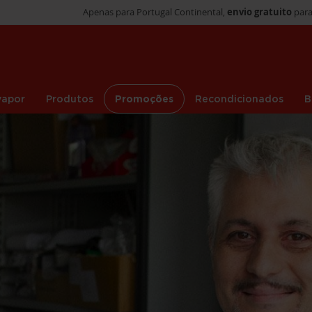
Apenas para Portugal Continental,
envio gratuito
para
vapor
Produtos
Promoções
Recondicionados
B