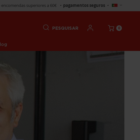
Selecionar
 encomendas superiores a 60€
•
pagamentos seguros
•
Loja
0
PESQUISAR
log