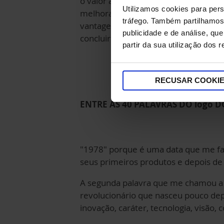
o valor agregado pelo qual, em men
Utilizamos cookies para pers
melhoramos significativamente o at
tráfego. Também partilhamos 
vantagens imediatas, bem como uma m
publicidade e de análise, q
concluir outros passos importantes, 
partir da sua utilização dos 
RECUSAR COOKI
ENTRE AS 40 PALAVRAS DO logo D
"1978" porque é uma data que me faz 
seus primeiros produtos e depois de 
A segunda palavra que me chamou a 
revolucionário que nasceu pouco dep
inovação, caráter, tecnologia, visão,