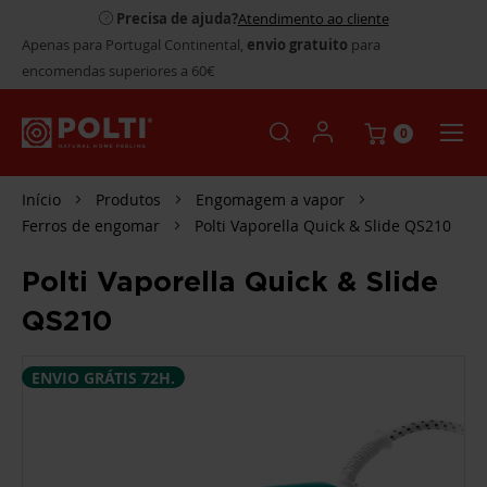
Precisa de ajuda?
Atendimento ao cliente
Apenas para Portugal Continental,
envio gratuito
para
encomendas superiores a 60€
0
Início
Produtos
Engomagem a vapor
Ferros de engomar
Polti Vaporella Quick & Slide QS210
Polti Vaporella Quick & Slide
QS210
SALTAR
ENVIO GRÁTIS 72H.
PARA
O
FINAL
DA
GALERIA
DE