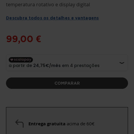
O
temperatura rotativo e display digital
INÍCIO
DA
GALERIA
Descubra todos os detalhes e vantagens
DE
IMAGENS
99,00 €
COMPARAR
Entrega gratuita
acima de 60€