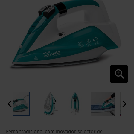
IMAGENS
SALTAR
Ferro tradicional com inovador selector de
PARA