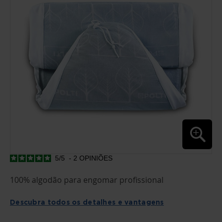
GALERIA
DE
IMAGENS
5
/
5
-
2
OPINIÕES
SALTAR
PARA
O
100% algodão para engomar profissional
INÍCIO
DA
GALERIA
Descubra todos os detalhes e vantagens
DE
IMAGENS