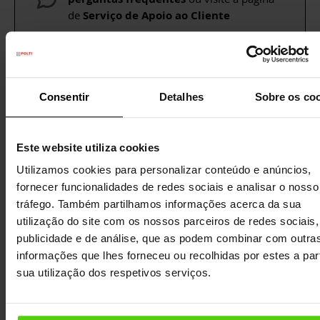
de
Serviço de Apoio ao Cliente
DETALHES
Consentir
Detalhes
Sobre os co
CARACTERÍSTICAS
Este website utiliza cookies
DADOS TÉCNICOS
Utilizamos cookies para personalizar conteúdo e anúncios,
fornecer funcionalidades de redes sociais e analisar o nosso
tráfego. Também partilhamos informações acerca da sua
MANUAL DE INSTRUÇÕES
utilização do site com os nossos parceiros de redes sociais,
publicidade e de análise, que as podem combinar com outra
OUTRAS INFORMAÇÕES ÚTEIS
informações que lhes forneceu ou recolhidas por estes a part
sua utilização dos respetivos serviços.