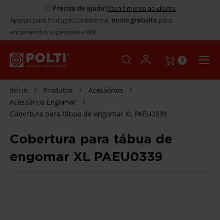
Precisa de ajuda?
Atendimento ao cliente
Apenas para Portugal Continental,
envio gratuito
para
encomendas superiores a 60€
0
Início
Produtos
Acessórios
Acessórios Engomar
Cobertura para tábua de engomar XL PAEU0339
Cobertura para tábua de
engomar XL PAEU0339
SALTAR
PARA
O
FINAL
DA