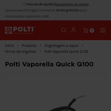
Precisa de ajuda?
Atendimento ao cliente
Apenas para Portugal Continental,
envio gratuito
para
encomendas superiores a 60€
0
Início
Produtos
Engomagem a vapor
Ferros de engomar
Polti Vaporella Quick Q100
Polti Vaporella Quick Q100
SALTAR
PARA
O
FINAL
DA
GALERIA
DE
IMAGENS