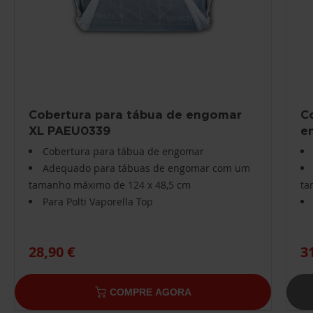
Cobertura para tábua de engomar
C
XL PAEU0339
e
Cobertura para tábua de engomar
Adequado para tábuas de engomar com um
tamanho máximo de 124 x 48,5 cm
ta
Para Polti Vaporella Top
28,90 €
3
COMPRE AGORA