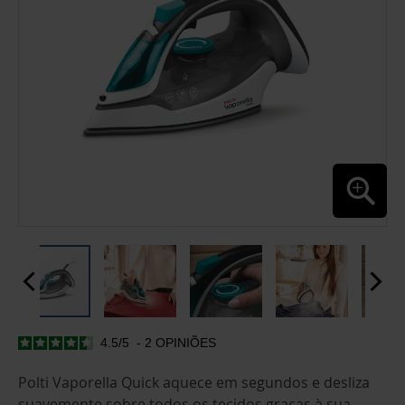
4.5
/
5
-
2
OPINIÕES
SALTAR
PARA
O
Polti Vaporella Quick aquece em segundos e desliza
INÍCIO
suavemente sobre todos os tecidos graças à sua