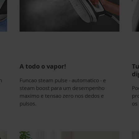
A todo o vapor!
Tu
di
m
Funcao steam pulse - automatico - e
steam boost para um desempenho
Po
maximo e tensao zero nos dedos e
pr
pulsos.
os 