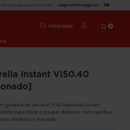
Selecionar
 encomendas superiores a 60€
•
pagamentos seguros
•
Loja
0
PESQUISAR
log
rella Instant VI50.40
ionado]
 garantia de um ano: Polti Vaporella Instant
bido para durar e poupar dinheiro, sem sacrificar
na eficiência e inovação.