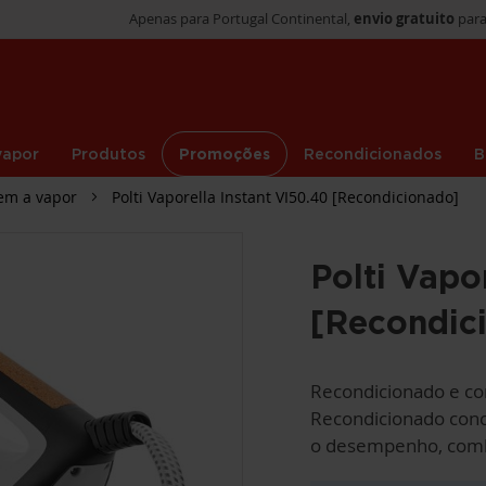
Apenas para Portugal Continental,
envio gratuito
para
vapor
Produtos
Promoções
Recondicionados
B
em a vapor
Polti Vaporella Instant VI50.40 [Recondicionado]
Polti Vapo
[Recondic
Recondicionado e com
Recondicionado conce
o desempenho, combi