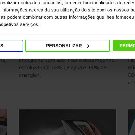
onalizar conteúdo e anúncios, fornecer funcionalidades de redes
informações acerca da sua utilização do site com os nossos pa
ue as podem combinar com outras informações que lhes forneceu 
respetivos serviços.
Escolha a funcao ECO!
Co
e
ES
PERSONALIZAR
PERMI
Para reduzir o consumo de forma
ra.
inteligente sem sacrificar o desempenho,
Fil
escolha ECO: -68% de agua e -60% de
ef
energia*.
EC
co