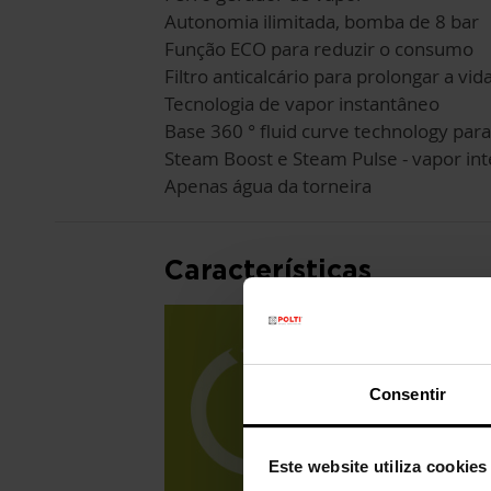
Autonomia ilimitada, bomba de 8 bar
Função ECO para reduzir o consumo
Filtro anticalcário para prolongar a vi
Tecnologia de vapor instantâneo
Base 360 ° fluid curve technology pa
Steam Boost e Steam Pulse - vapor int
Apenas água da torneira
Características
Consentir
Este website utiliza cookies