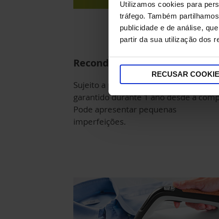
Utilizamos cookies para pers
tráfego. Também partilhamos 
publicidade e de análise, q
partir da sua utilização dos 
Recondicionado com Garantia
RECUSAR COOKI
Sujeito a processos de verificação e
garantido durante 1 ano desde a comp
Pode apresentar pequenas
imperfeições.