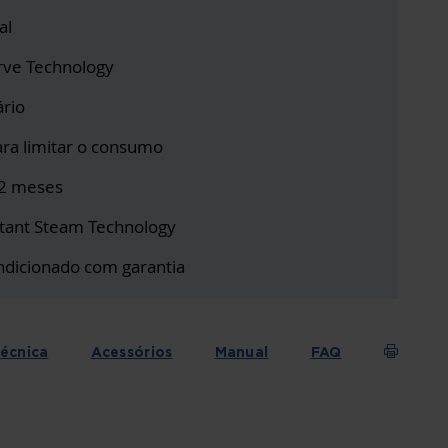
al
rve Technology
ário
ra limitar o consumo
12 meses
stant Steam Technology
ndicionado com garantia
técnica
Acessórios
Manual
FAQ