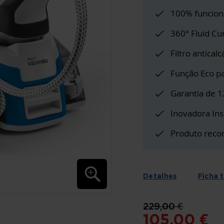
100% funcion
360° Fluid Cu
Filtro anticalc
Função Eco pa
Garantia de 
Inovadora In
Produto reco
Detalhes
Ficha 
229,00 €
105,00 €