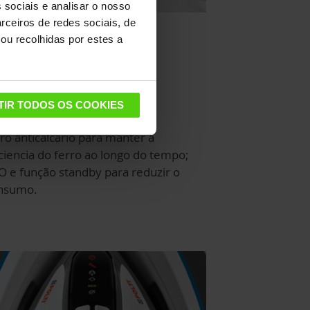
 sociais e analisar o nosso
rceiros de redes sociais, de
ou recolhidas por estes a
ncebido para durar e
conomizar
TIR TODOS OS COOKIES
tro anticalcario para manter a
iciencia do ferro ao longo do tempo;
O e função standby para reduzir o
nsumo.