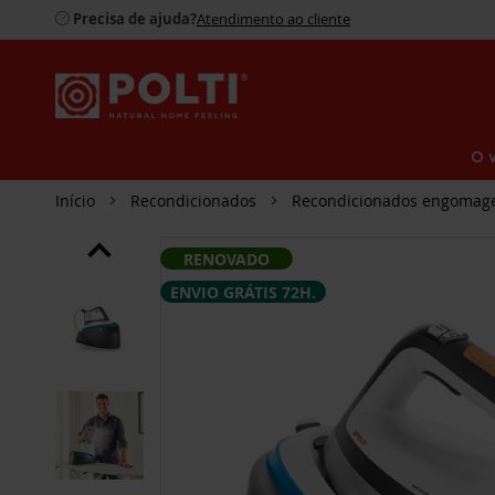
Precisa de ajuda?
Atendimento ao cliente
O 
Início
Recondicionados
Recondicionados engomag
SALTAR
RENOVADO
PARA
O
ENVIO GRÁTIS 72H.
FINAL
DA
GALERIA
DE
IMAGENS