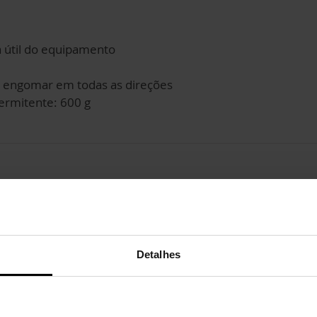
da útil do equipamento
ra engomar em todas as direções
ermitente: 600 g
Detalhes