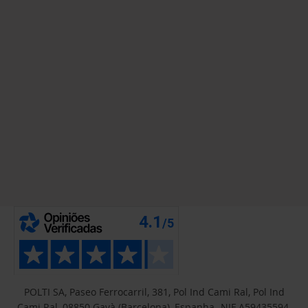
POLTI SA, Paseo Ferrocarril, 381, Pol Ind Cami Ral, Pol Ind
Cami Ral, 08850 Gavà (Barcelona), Espanha- NIF A59435594.