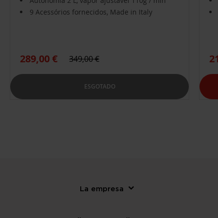
Autonomia 2 L, vapor ajustável 110g / min
9 Acessórios fornecidos, Made in Italy
2
289,00 €
349,00 €
ESGOTADO
La empresa