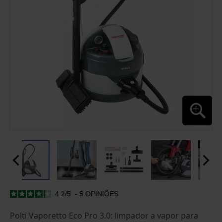
4.2
/
5
-
5
OPINIÕES
SALTAR
PARA
O
Polti Vaporetto Eco Pro 3.0: limpador a vapor para