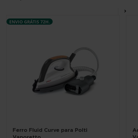
ENVIO GRÁTIS 72H.
Ferro Fluid Curve para Polti
A
Vaporetto
V