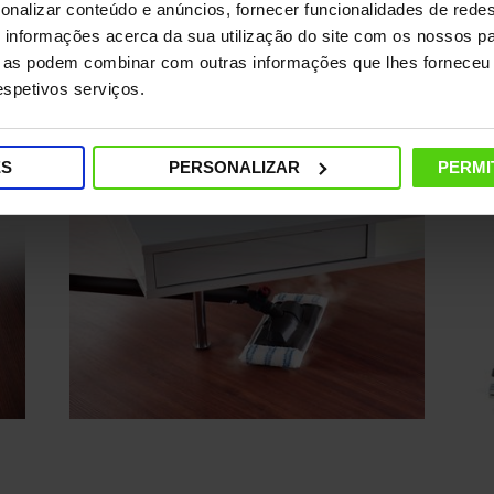
bactérias, vírus*
onalizar conteúdo e anúncios, fornecer funcionalidades de redes
nar
Re
informações acerca da sua utilização do site com os nossos pa
 a
Testes realizados por terceiros
co
ue as podem combinar com outras informações que lhes forneceu 
mostraram que Polti Vaporetto remove
pa
respetivos serviços.
até 99,99% de bactérias,fungos,bolores.
pe
ES
PERSONALIZAR
PERMI