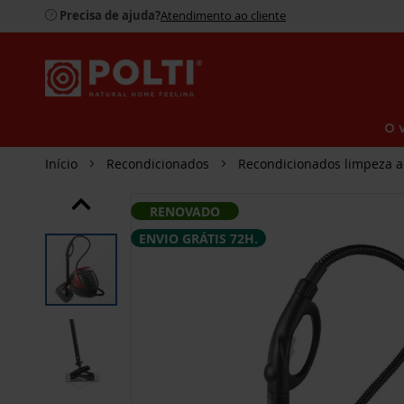
Precisa de ajuda?
Atendimento ao cliente
O 
Início
Recondicionados
Recondicionados limpeza a
SALTAR
RENOVADO
PARA
O
ENVIO GRÁTIS 72H.
FINAL
DA
GALERIA
DE
IMAGENS