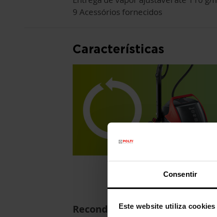
9 Acessórios fornecidos
Características
Consentir
Este website utiliza cookies
Recondicionado com Garantia