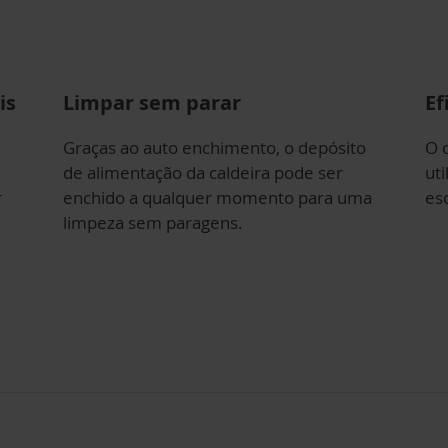
is
Limpar sem parar
Ef
Graças ao auto enchimento, o depósito
O 
de alimentação da caldeira pode ser
uti
r
enchido a qualquer momento para uma
es
limpeza sem paragens.