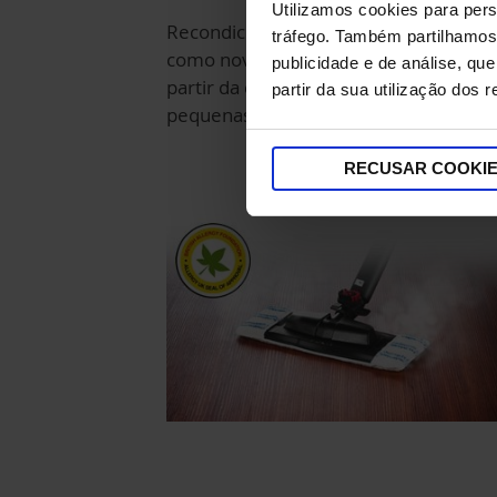
Utilizamos cookies para pers
Recondicionado e testado para funcio
tráfego. Também partilhamos 
como novo, com 12 meses de garantia
publicidade e de análise, q
partir da compra. Pode apresentar
partir da sua utilização dos 
pequenas imperfeições.
RECUSAR COOKI