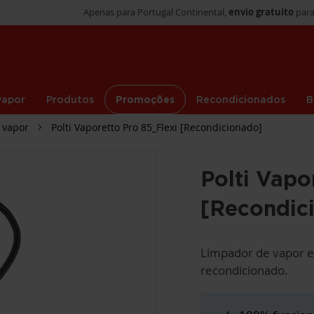
Apenas para Portugal Continental,
envio gratuito
para
vapor
Produtos
Promoções
Recondicionados
B
 vapor
Polti Vaporetto Pro 85_Flexi [Recondicionado]
Polti Vapo
[Recondic
Limpador de vapor ef
recondicionado.