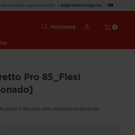
Selecionar
 encomendas superiores a 60€
•
pagamentos seguros
•
Loja
0
PESQUISAR
log
retto Pro 85_Flexi
ionado]
iciente e flexível com autonomia ilimitada