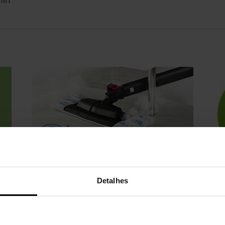
Detalhes
Remove 99,99% de germes,
Ma