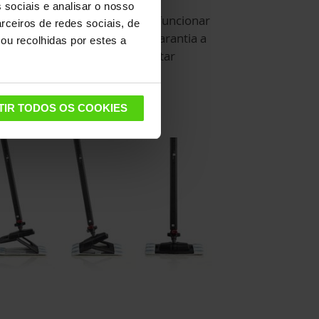
 sociais e analisar o nosso
condicionado e testado para funcionar
rceiros de redes sociais, de
mo novo, com 12 meses de garantia a
ou recolhidas por estes a
rtir da compra. Pode apresentar
quenas imperfeições.
TIR TODOS OS COOKIES