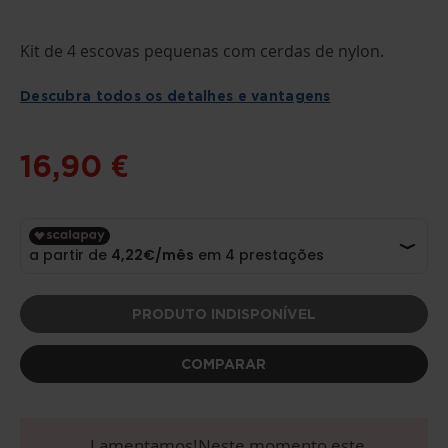
SALTAR
Kit de 4 escovas pequenas com cerdas de nylon.
PARA
O
INÍCIO
Descubra todos os detalhes e vantagens
DA
GALERIA
DE
IMAGENS
16,90 €
PRODUTO INDISPONÍVEL
COMPARAR
Lamentamos!Neste momento este