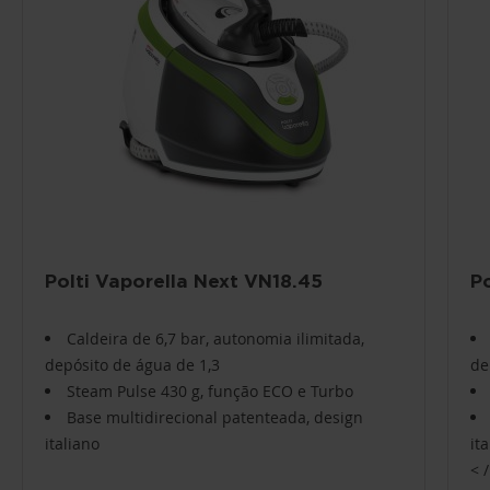
Polti Vaporella Next VN18.45
P
Caldeira de 6,7 bar, autonomia ilimitada,
depósito de água de 1,3
de
Steam Pulse 430 g, função ECO e Turbo
Base multidirecional patenteada, design
italiano
it
< 