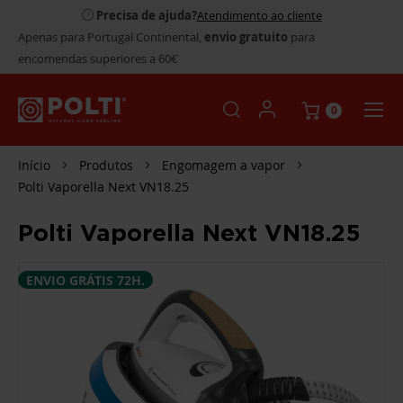
Precisa de ajuda?
Atendimento ao cliente
Apenas para Portugal Continental,
envio gratuito
para
encomendas superiores a 60€
0
Início
Produtos
Engomagem a vapor
Polti Vaporella Next VN18.25
Polti Vaporella Next VN18.25
SALTAR
ENVIO GRÁTIS 72H.
PARA
O
FINAL
DA
GALERIA
DE
IMAGENS