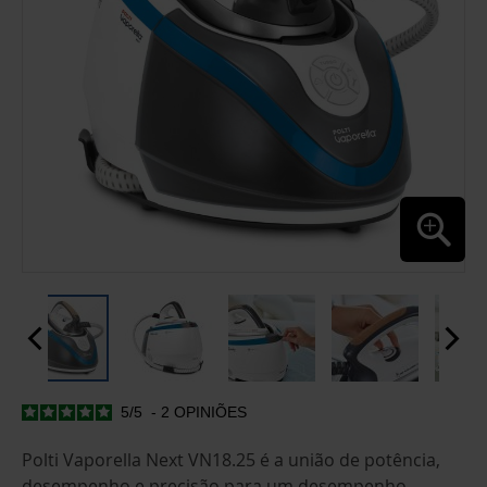
5
/
5
-
2
OPINIÕES
SALTAR
PARA
O
Polti Vaporella Next VN18.25 é a união de potência,
INÍCIO
desempenho e precisão para um desempenho