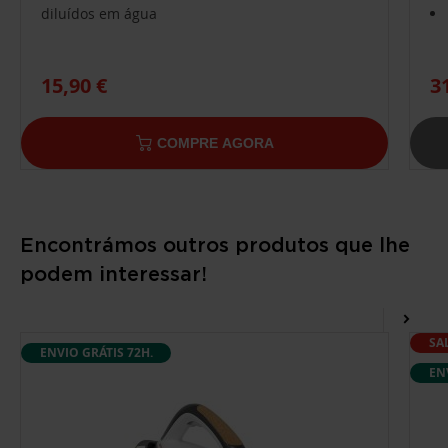
diluídos em água
15,90 €
3
COMPRE AGORA
Encontrámos outros produtos que lhe
podem interessar!
SA
ENVIO GRÁTIS 72H.
EN