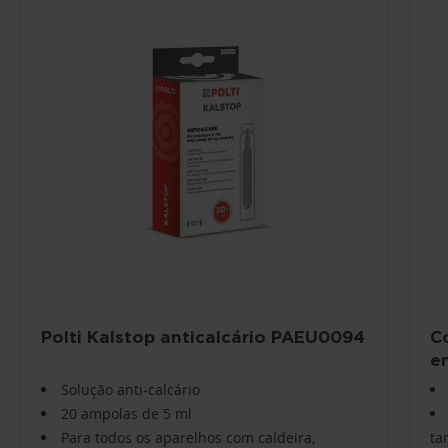
Polti Kalstop anticalcário PAEU0094
C
e
Solução anti-calcário
20 ampolas de 5 ml
Para todos os aparelhos com caldeira,
ta