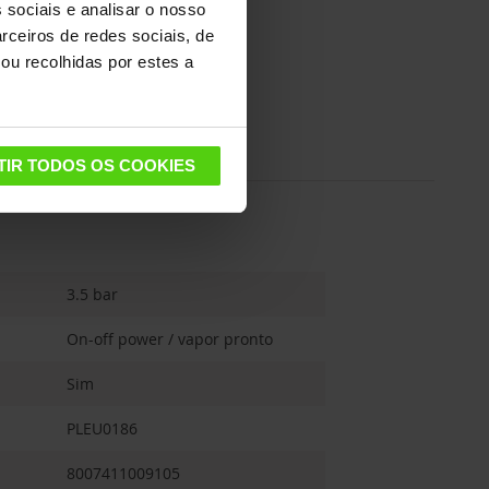
 sociais e analisar o nosso
rceiros de redes sociais, de
ou recolhidas por estes a
TIR TODOS OS COOKIES
3.5 bar
On-off power / vapor pronto
Sim
PLEU0186
8007411009105