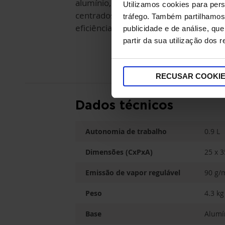
alumínio, pega de cortiça e furos
Utilizamos cookies para pers
centrados na ponta para máxima
tráfego. Também partilhamos 
eficiência.
publicidade e de análise, q
partir da sua utilização dos 
RECUSAR COOKI
Dados técnicos
Autonomia de trabalho
0.9 L
Dimensões (CxPxA)
25 x 3
Emissão de vapor regulável
90 g/
Peso
4.3 kg
Base
Alumí