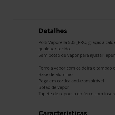
PARA
O
INÍCIO
DA
GALERIA
DE
IMAGENS
Detalhes
Polti Vaporella 505_PRO, graças à cal
qualquer tecido.
Sem botão de vapor para ajustar: apen
Ferro a vapor com caldeira e tampão d
Base de alumínio
Pega em cortiça anti-transpirável
Botão de vapor
Tapete de repouso do ferro com inserç
Características