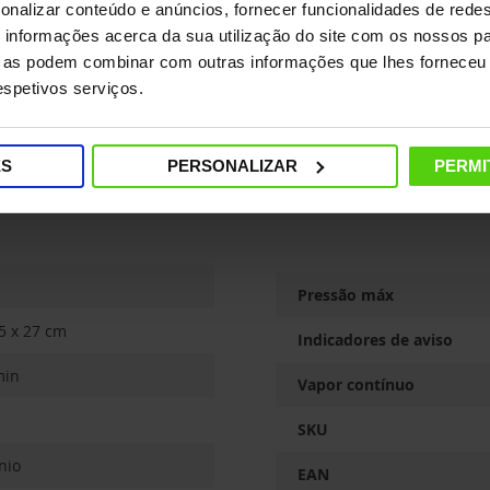
O tampão Vaporella não se desenrosca
onalizar conteúdo e anúncios, fornecer funcionalidades de redes
mesmo se houver uma pressão residual
informações acerca da sua utilização do site com os nossos pa
mínima no interior da caldeira.
ue as podem combinar com outras informações que lhes forneceu 
respetivos serviços.
ES
PERSONALIZAR
PERMI
Pressão máx
5 x 27 cm
Indicadores de aviso
min
Vapor contínuo
SKU
nio
EAN