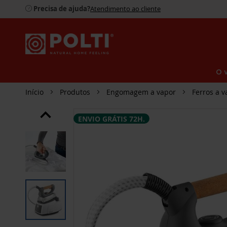
Precisa de ajuda?
Atendimento ao cliente
O 
Início
Produtos
Engomagem a vapor
Ferros a v
SALTAR
ENVIO GRÁTIS 72H.
PARA
O
FINAL
DA
GALERIA
DE
IMAGENS