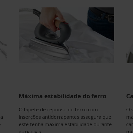
l
Máxima estabilidade do ferro
Ca
O tapete de repouso do ferro com
O 
ma
inserções antiderrapantes assegura que
ma
e
este tenha máxima estabilidade durante
ca
as pausas
me