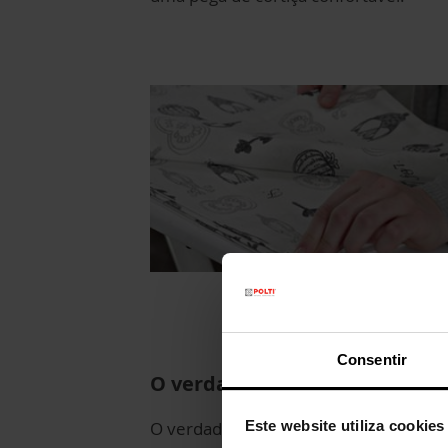
Consentir
O verdadeiro ferro profissiona
Este website utiliza cookies
O verdadeiro ferro têm base de