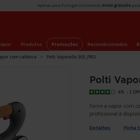
Apenas para Portugal Continental,
envio gratuito
para
vapor
Produtos
Promoções
Recondicionados
B
apor com caldeira
Polti Vaporella 505_PRO
Polti Vap
4
/
5
-
1
OP
Ferro a vapor com c
profissional à dispos
Detalhes
Ficha 