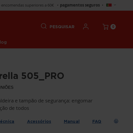
Selecionar
 encomendas superiores a 60€
•
pagamentos seguros
•
Loja
0
PESQUISAR
log
orella 505_PRO
INIÕES
aldeira e tampão de segurança: engomar
ição de todos
técnica
Acessórios
Manual
FAQ