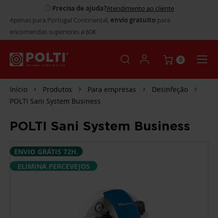
Precisa de ajuda?
Atendimento ao cliente
Apenas para Portugal Continental,
envio gratuito
para
encomendas superiores a 60€
0
Início
Produtos
Para empresas
Desinfeção
POLTI Sani System Business
POLTI Sani System Business
SALTAR
ENVIO GRÁTIS 72H.
PARA
O
ELIMINA PERCEVEJOS
FINAL
DA
GALERIA
DE
IMAGENS