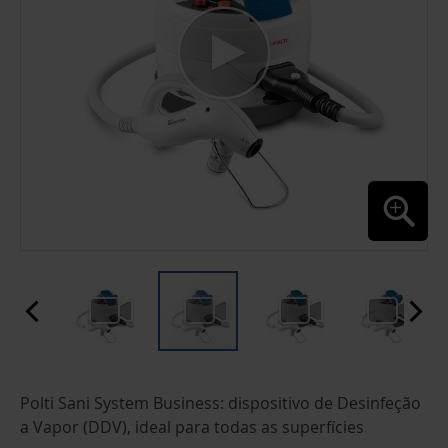
SALTAR
Polti Sani System Business: dispositivo de Desinfeção
PARA
O
a Vapor (DDV), ideal para todas as superfícies
INÍCIO