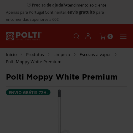
Precisa de ajuda?
Atendimento ao cliente
Apenas para Portugal Continental,
envio gratuito
para
encomendas superiores a 60€
0
Início
Produtos
Limpeza
Escovas a vapor
Polti Moppy White Premium
Polti Moppy White Premium
SALTAR
ENVIO GRÁTIS 72H.
PARA
O
FINAL
DA
GALERIA
DE
IMAGENS