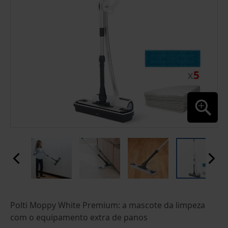
SALTAR
Polti Moppy White Premium: a mascote da limpeza
PARA
O
com o equipamento extra de panos
INÍCIO