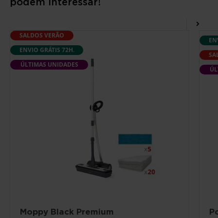
podem interessar!
SALDOS VERÃO
EN
ENVIO GRÁTIS 72H.
SA
ÚLTIMAS UNIDADES
ÚL
Moppy Black Premium
P