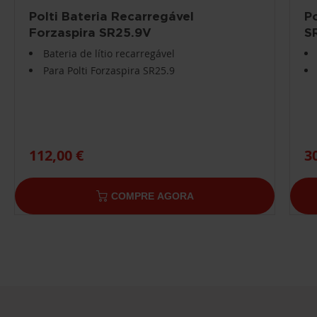
Polti Bateria Recarregável
P
Forzaspira SR25.9V
S
Bateria de lítio recarregável
Para Polti Forzaspira SR25.9
112,00 €
3
COMPRE AGORA