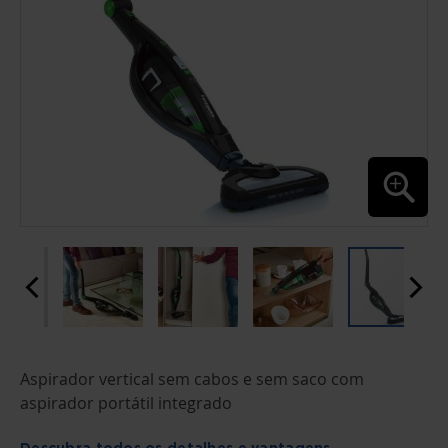
SALTAR
Aspirador vertical sem cabos e sem saco com
PARA
O
aspirador portátil integrado
INÍCIO
DA
GALERIA
Descubra todos os detalhes e vantagens