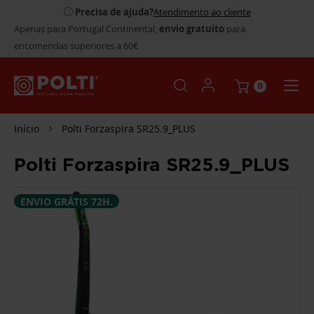
Precisa de ajuda?
Atendimento ao cliente
Apenas para Portugal Continental,
envio gratuito
para
encomendas superiores a 60€
0
Início
Polti Forzaspira SR25.9_PLUS
Polti Forzaspira SR25.9_PLUS
SALTAR
ENVIO GRÁTIS 72H.
PARA
O
FINAL
DA
GALERIA
DE
IMAGENS