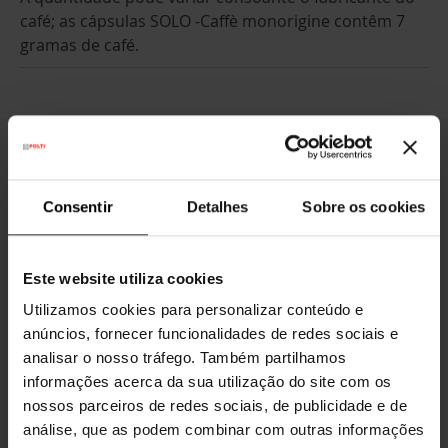
café; as cápsulas SOLO -Caffè monorigine contêm 7
gramas de café.
La empresa
Consentir
Detalhes
Sobre os cookies
Atendimento ao Cliente
Este website utiliza cookies
Utilizamos cookies para personalizar conteúdo e
Tratamento de dados
anúncios, fornecer funcionalidades de redes sociais e
analisar o nosso tráfego. Também partilhamos
Blog e Conselhos
informações acerca da sua utilização do site com os
nossos parceiros de redes sociais, de publicidade e de
análise, que as podem combinar com outras informações