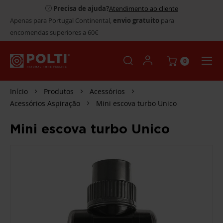
Precisa de ajuda?
Atendimento ao cliente
Apenas para Portugal Continental,
envio gratuito
para
encomendas superiores a 60€
0
Início
Produtos
Acessórios
Acessórios Aspiração
Mini escova turbo Unico
Mini escova turbo Unico
SALTAR
PARA
O
FINAL
DA
GALERIA
DE
IMAGENS