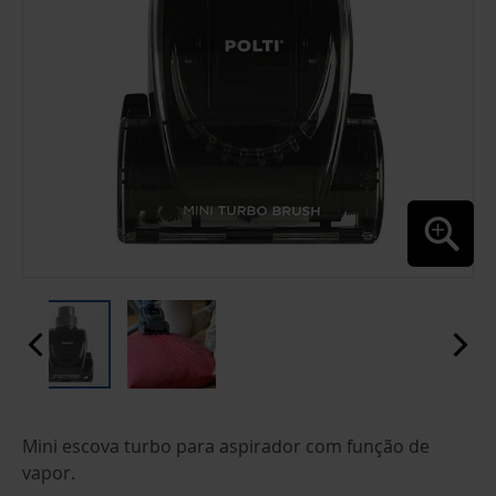
SALTAR
Mini escova turbo para aspirador com função de
PARA
O
vapor.
INÍCIO