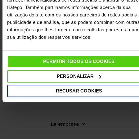
tráfego. Também partilhamos informações acerca da sua
DETALHES
utilização do site com os nossos parceiros de redes sociais,
publicidade e de análise, que as podem combinar com outra
informações que lhes forneceu ou recolhidas por estes a part
CARACTERÍSTICAS
sua utilização dos respetivos serviços.
DADOS TÉCNICOS
PERMITIR TODOS OS COOKIES
OUTRAS INFORMAÇÕES ÚTEIS
PERSONALIZAR
RECUSAR COOKIES
La empresa