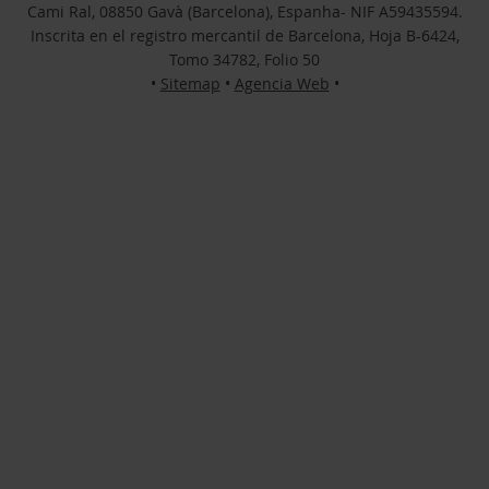
Cami Ral, 08850 Gavà (Barcelona), Espanha- NIF A59435594.
Inscrita en el registro mercantil de Barcelona, Hoja B-6424,
Tomo 34782, Folio 50
•
Sitemap
•
Agencia Web
•