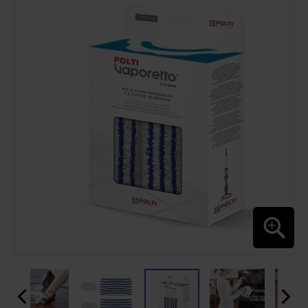
O
FINAL
DA
GALERIA
DE
IMAGENS