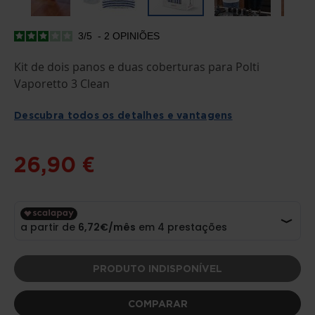
3
/
5
-
2
OPINIÕES
SALTAR
PARA
O
Kit de dois panos e duas coberturas para Polti
INÍCIO
Vaporetto 3 Clean
DA
GALERIA
DE
Descubra todos os detalhes e vantagens
IMAGENS
26,90 €
PRODUTO INDISPONÍVEL
COMPARAR