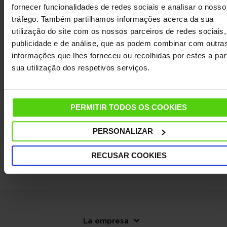
fornecer funcionalidades de redes sociais e analisar o nosso
tráfego. Também partilhamos informações acerca da sua
utilização do site com os nossos parceiros de redes sociais,
DETALHES
publicidade e de análise, que as podem combinar com outra
informações que lhes forneceu ou recolhidas por estes a part
sua utilização dos respetivos serviços.
CARACTERÍSTICAS
DADOS TÉCNICOS
PERMITIR TODOS OS COOKIES
OUTRAS INFORMAÇÕES ÚTEIS
PERSONALIZAR
RECUSAR COOKIES
La empresa