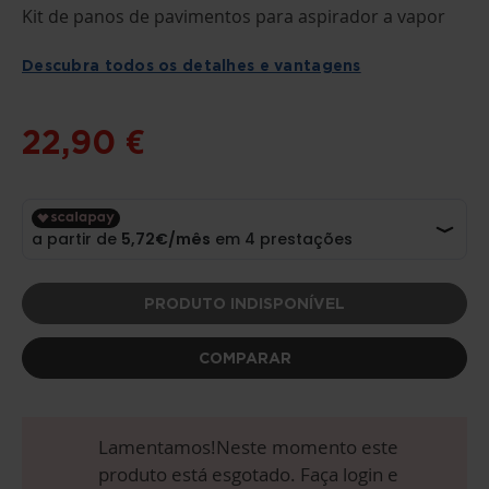
SALTAR
Kit de panos de pavimentos para aspirador a vapor
PARA
O
INÍCIO
Descubra todos os detalhes e vantagens
DA
GALERIA
DE
IMAGENS
22,90 €
PRODUTO INDISPONÍVEL
COMPARAR
Lamentamos!Neste momento este
produto está esgotado. Faça login e