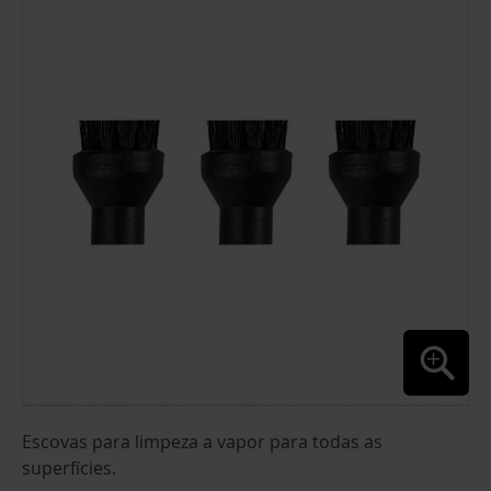
O
FINAL
DA
GALERIA
DE
IMAGENS
SALTAR
Escovas para limpeza a vapor para todas as
PARA
O
superfícies.
INÍCIO