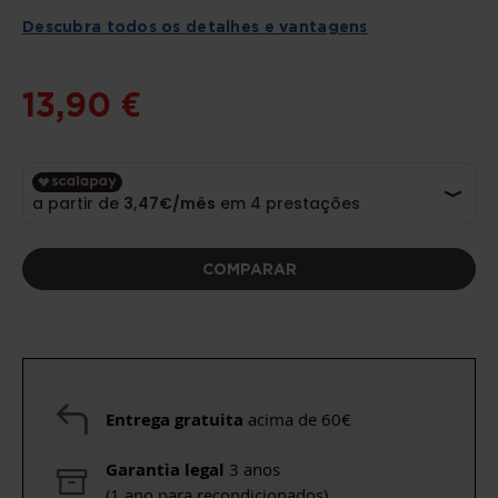
DA
GALERIA
Descubra todos os detalhes e vantagens
DE
IMAGENS
13,90 €
COMPARAR
Entrega gratuita
acima de 60€
Garantia legal
3 anos
(1 ano para recondicionados)