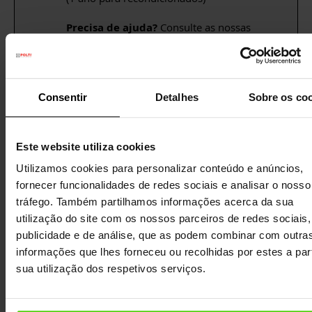
Precisa de ajuda?
Consulte as nossas
perguntas frequentes
ou visite a página
de
Serviço de Apoio ao Cliente
Consentir
Detalhes
Sobre os co
DETALHES
Este website utiliza cookies
Utilizamos cookies para personalizar conteúdo e anúncios,
CARACTERÍSTICAS
fornecer funcionalidades de redes sociais e analisar o nosso
tráfego. Também partilhamos informações acerca da sua
DADOS TÉCNICOS
utilização do site com os nossos parceiros de redes sociais,
publicidade e de análise, que as podem combinar com outra
OUTRAS INFORMAÇÕES ÚTEIS
informações que lhes forneceu ou recolhidas por estes a part
sua utilização dos respetivos serviços.