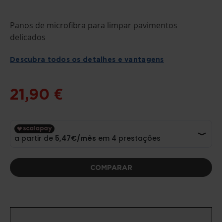
SALTAR
Panos de microfibra para limpar pavimentos
PARA
O
delicados
INÍCIO
DA
GALERIA
Descubra todos os detalhes e vantagens
DE
IMAGENS
21,90 €
COMPARAR