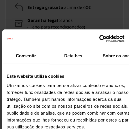
Entrega gratuita
acima de 60€
Garantia legal
3 anos
(1 ano para recondicionados)
Precisa de ajuda?
Consulte as nossas
perguntas frequentes
ou visite a página
de
Serviço de Apoio ao Cliente
Consentir
Detalhes
Sobre os co
Este website utiliza cookies
DETALHES
Utilizamos cookies para personalizar conteúdo e anúncios,
fornecer funcionalidades de redes sociais e analisar o nosso
CARACTERÍSTICAS
tráfego. Também partilhamos informações acerca da sua
utilização do site com os nossos parceiros de redes sociais,
DADOS TÉCNICOS
publicidade e de análise, que as podem combinar com outra
informações que lhes forneceu ou recolhidas por estes a part
OUTRAS INFORMAÇÕES ÚTEIS
sua utilização dos respetivos serviços.