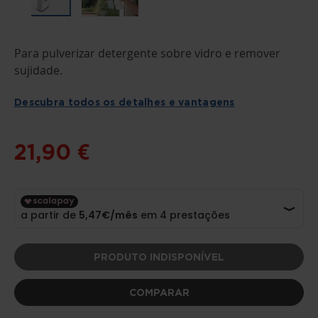
SALTAR
Para pulverizar detergente sobre vidro e remover
PARA
O
sujidade.
INÍCIO
DA
GALERIA
Descubra todos os detalhes e vantagens
DE
IMAGENS
21,90 €
PRODUTO INDISPONÍVEL
COMPARAR