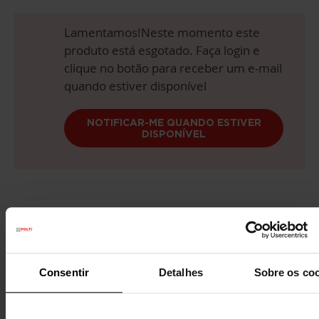
Lamentamos!Neste momento este
produto está esgotado. Faça login e
clique no botão para receber um e-mail
quando estiver disponível
NOTIFICAR-ME QUANDO ESTIVER
DISPONÍVEL
Entrega gratuita
acima de 60€
Consentir
Detalhes
Sobre os co
Garantia legal
3 anos
(1 ano para recondicionados)