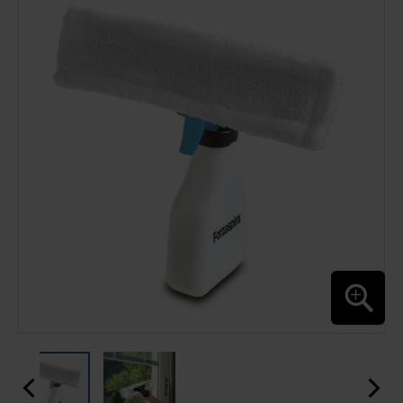
O
FINAL
DA
GALERIA
DE
IMAGENS