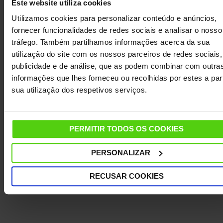
Este website utiliza cookies
Precisa de ajuda?
Consulte as nossas
Utilizamos cookies para personalizar conteúdo e anúncios,
perguntas frequentes
ou visite a página
fornecer funcionalidades de redes sociais e analisar o nosso
de
Serviço de Apoio ao Cliente
tráfego. Também partilhamos informações acerca da sua
utilização do site com os nossos parceiros de redes sociais,
publicidade e de análise, que as podem combinar com outra
informações que lhes forneceu ou recolhidas por estes a part
DETALHES
sua utilização dos respetivos serviços.
CARACTERÍSTICAS
PERMITIR TODOS OS COOKIES
DADOS TÉCNICOS
PERSONALIZAR
OUTRAS INFORMAÇÕES ÚTEIS
RECUSAR COOKIES