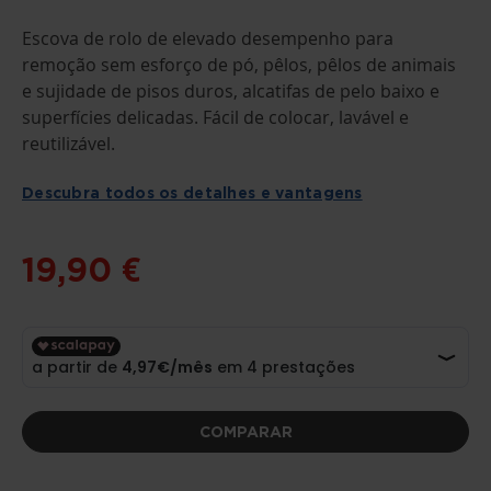
SALTAR
PARA
O
Escova de rolo de elevado desempenho para
INÍCIO
remoção sem esforço de pó, pêlos, pêlos de animais
DA
GALERIA
e sujidade de pisos duros, alcatifas de pelo baixo e
DE
superfícies delicadas. Fácil de colocar, lavável e
IMAGENS
reutilizável.
Descubra todos os detalhes e vantagens
19,90 €
COMPARAR