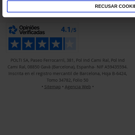
RECUSAR COOKI
POLTI SA, Paseo Ferrocarril, 381, Pol Ind Cami Ral, Pol Ind
Cami Ral, 08850 Gavà (Barcelona), Espanha- NIF A59435594.
Inscrita en el registro mercantil de Barcelona, Hoja B-6424,
Tomo 34782, Folio 50
•
Sitemap
•
Agencia Web
•