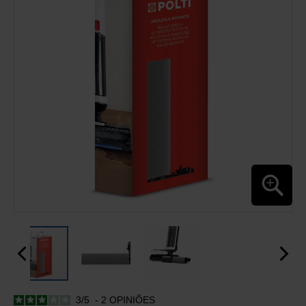
GALERIA
DE
IMAGENS
3
/
5
-
2
OPINIÕES