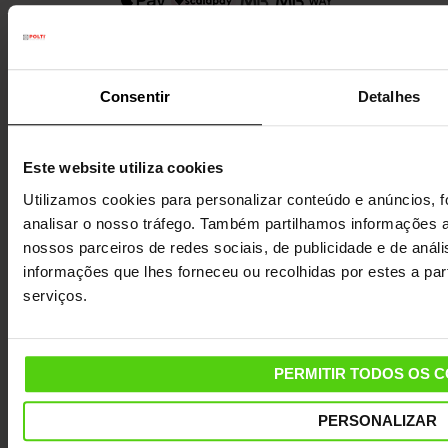
Newsletter
As melhores dicas para limpar e
Consentir
Detalhes
organizar a casa, o lugar mais
precioso.
Este website utiliza cookies
Utilizamos cookies para personalizar conteúdo e anúncios, f
analisar o nosso tráfego. Também partilhamos informações a
nossos parceiros de redes sociais, de publicidade e de aná
informações que lhes forneceu ou recolhidas por estes a part
serviços.
PERMITIR TODOS OS 
PERSONALIZAR