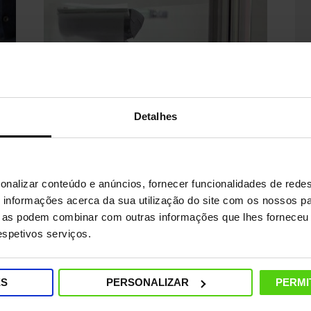
Detalhes
onalizar conteúdo e anúncios, fornecer funcionalidades de redes
informações acerca da sua utilização do site com os nossos pa
Vidros brilhantes
Co
ue as podem combinar com outras informações que lhes forneceu 
respetivos serviços.
Basta vaporizar a superfície para
Co
dissolver a sujidade e depois passar a
Ún
e
escova com a moldura emborrachada
ES
PERSONALIZAR
PERMI
para secar a superfície.