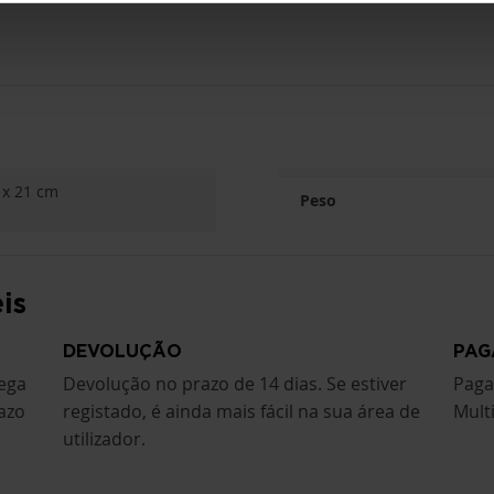
 x 21 cm
Peso
is
DEVOLUÇÃO
PAG
rega
Devolução no prazo de 14 dias. Se estiver
Paga
azo
registado, é ainda mais fácil na sua área de
Mult
utilizador.