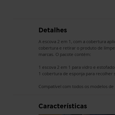
PARA
O
INÍCIO
DA
GALERIA
DE
IMAGENS
Detalhes
A escova 2 em 1, com a cobertura aplic
cobertura e retirar o produto de limpe
marcas. O pacote contém:
1 escova 2 em 1 para vidro e estofado
1 cobertura de esponja para recolher s
Compatível com todos os modelos de P
Características