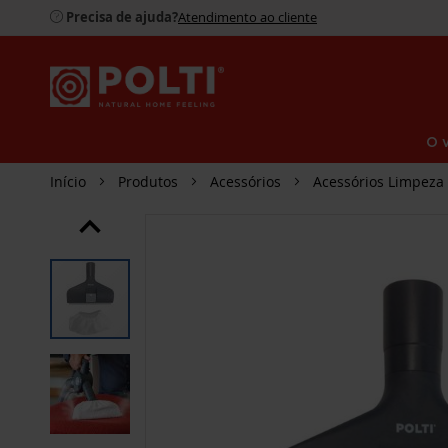
Precisa de ajuda?
Atendimento ao cliente
O 
Início
Produtos
Acessórios
Acessórios Limpeza
SALTAR
PARA
O
FINAL
DA
GALERIA
DE
IMAGENS