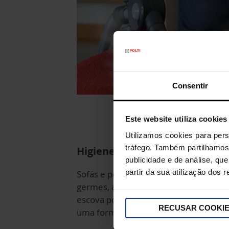
Consentir
Este website utiliza cookies
Utilizamos cookies para pers
tráfego. Também partilhamos 
Higiene profunda
publicidade e de análise, q
partir da sua utilização dos 
Sofás e poltronas estarão livres de
germes, ácaros e bactérias: com a
escova pode higienizar os estofados d
RECUSAR COOKI
uma forma profunda.