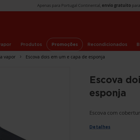
Apenas para Portugal Continental,
envio gratuito
para
vapor
Produtos
Promoções
Recondicionados
B
 a vapor
Escova dois em um e capa de esponja
Escova do
esponja
Escova com cobertura
Detalhes