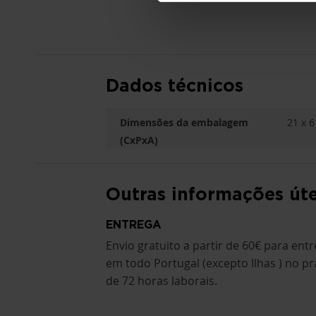
Dados técnicos
Dimensões da embalagem
21 x 6
(CxPxA)
Outras informações úte
ENTREGA
Envio gratuito a partir de 60€ para ent
em todo Portugal (excepto Ilhas ) no pr
de 72 horas laborais.