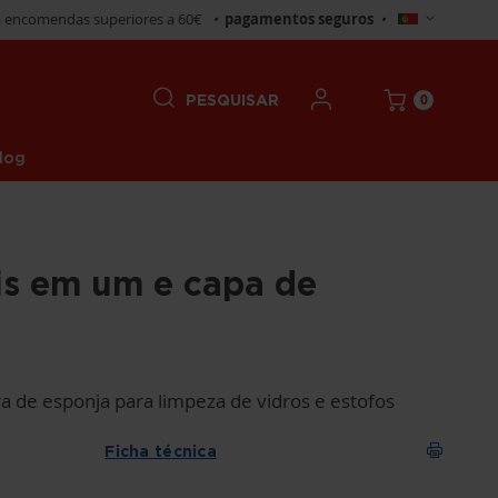
Selecionar
 encomendas superiores a 60€
•
pagamentos seguros
•
Loja
0
PESQUISAR
log
is em um e capa de
 de esponja para limpeza de vidros e estofos
Ficha técnica