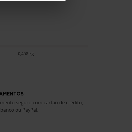
0,458 kg
AMENTOS
mento seguro com cartão de crédito,
ibanco ou PayPal.