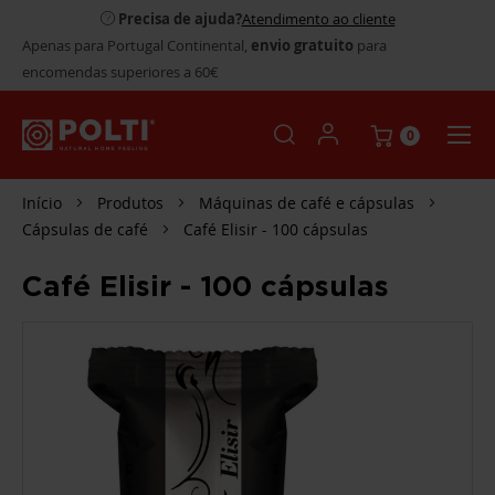
Precisa de ajuda?
Atendimento ao cliente
Apenas para Portugal Continental,
envio gratuito
para
encomendas superiores a 60€
0
Início
Produtos
Máquinas de café e cápsulas
Cápsulas de café
Café Elisir - 100 cápsulas
Café Elisir - 100 cápsulas
SALTAR
PARA
O
FINAL
DA
GALERIA
DE
IMAGENS