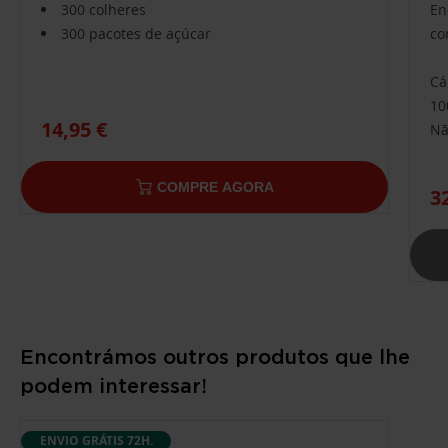
300 colheres
En
300 pacotes de açúcar
co
Cá
10
14,95 €
Nã
COMPRE AGORA
3
Encontrámos outros produtos que lhe
podem interessar!
ENVIO GRÁTIS 72H.