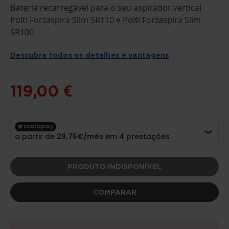
SALTAR
Bateria recarregável para o seu aspirador vertical
PARA
O
Polti Forzaspira Slim SR110 e Polti Forzaspira Slim
INÍCIO
SR100
DA
GALERIA
DE
Descubra todos os detalhes e vantagens
IMAGENS
119,00 €
PRODUTO INDISPONÍVEL
COMPARAR