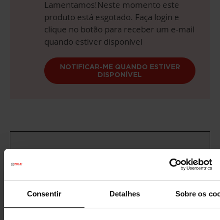
Lamentamos!Neste momento este
produto está esgotado. Faça login e
clique no botão para receber um e-mail
quando estiver disponível
NOTIFICAR-ME QUANDO ESTIVER
DISPONÍVEL
Entrega gratuita
acima de 60€
Garantia legal
3 anos
(1 ano para recondicionados)
Consentir
Detalhes
Sobre os co
Precisa de ajuda?
Consulte as nossas