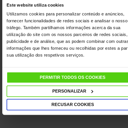
perguntas frequentes
ou visite a página
Este website utiliza cookies
de
Serviço de Apoio ao Cliente
Utilizamos cookies para personalizar conteúdo e anúncios,
fornecer funcionalidades de redes sociais e analisar o nosso
tráfego. Também partilhamos informações acerca da sua
utilização do site com os nossos parceiros de redes sociais,
DETALHES
publicidade e de análise, que as podem combinar com outra
informações que lhes forneceu ou recolhidas por estes a part
CARACTERÍSTICAS
sua utilização dos respetivos serviços.
DADOS TÉCNICOS
PERMITIR TODOS OS COOKIES
MANUAL DE INSTRUÇÕES
PERSONALIZAR
OUTRAS INFORMAÇÕES ÚTEIS
RECUSAR COOKIES