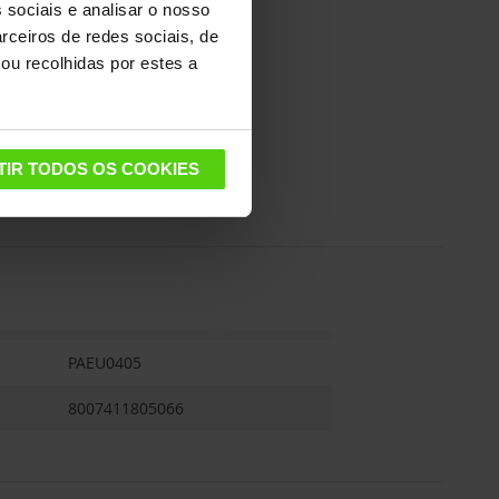
 sociais e analisar o nosso
rceiros de redes sociais, de
ou recolhidas por estes a
TIR TODOS OS COOKIES
PAEU0405
8007411805066