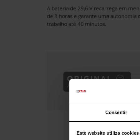
A bateria de 29,6 V recarrega em men
de 3 horas e garante uma autonomia 
trabalho até 40 minutos.
Consentir
Este website utiliza cookies