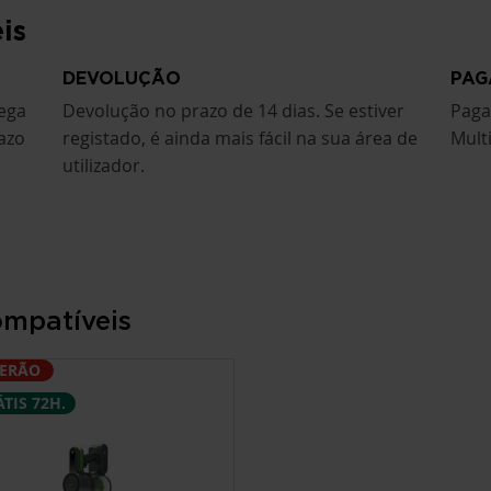
is
DEVOLUÇÃO
PAG
rega
Devolução no prazo de 14 dias. Se estiver
Paga
azo
registado, é ainda mais fácil na sua área de
Mult
utilizador.
ompatíveis
VERÃO
TIS 72H.