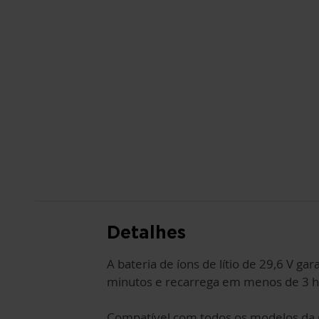
PARA
O
INÍCIO
DA
GALERIA
DE
IMAGENS
Detalhes
A bateria de íons de lítio de 29,6 V g
minutos e recarrega em menos de 3 
Compatível com todos os modelos da ga