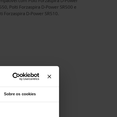
mpatível com Polti Forzaspira D-Power
550, Polti Forzaspira D-Power SR500 e
lti Forzaspira D-Power SR510.
Sobre os cookies