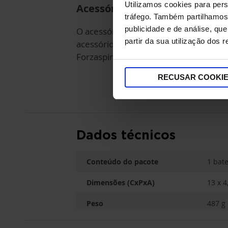
Utilizamos cookies para pers
Acessório-original.
tráfego. Também partilhamos 
publicidade e de análise, q
O acessório faz parte da gama de
partir da sua utilização dos 
acessórios originais especificos para Po
Forzaspira.
RECUSAR COOKI
Dados técnicos
Conteúdo do pacote
1 bate
Dimensões (CxPxA)
13 x 4
Peso
487 g