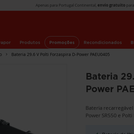
Apenas para Portugal Continental,
envio gratuito
para
vapor
Produtos
Promoções
Recondicionados
B
o
Bateria 29.6 V Polti Forzaspira D-Power PAEU0405
Bateria 29
Power PA
Bateria recarregável 
Power SR550 e Polti