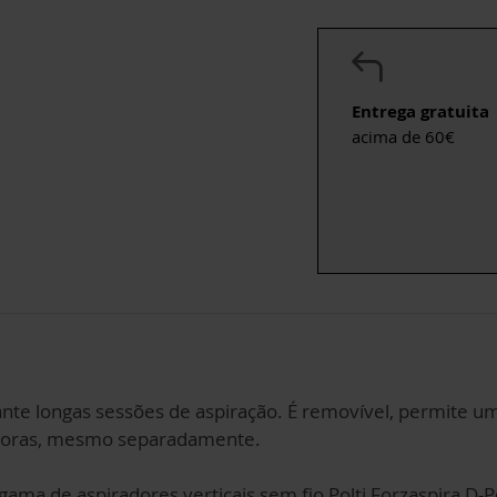
Entrega gratuita
acima de 60€
arante longas sessões de aspiração. É removível, permite 
horas, mesmo separadamente.
ma de aspiradores verticais sem fio Polti Forzaspira D-