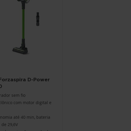
 Forzaspira D-Power
0
rador sem fio
clônico com motor digital e
nomia até 40 min, bateria
 de 29,6V