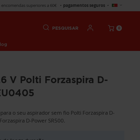
Selecionar
 encomendas superiores a 60€
•
pagamentos seguros
•
Loja
0
PESQUISAR
log
.6 V Polti Forzaspira D-
EU0405
para o seu aspirador sem fio Polti Forzaspira D-
 Forzaspira D-Power SR500.