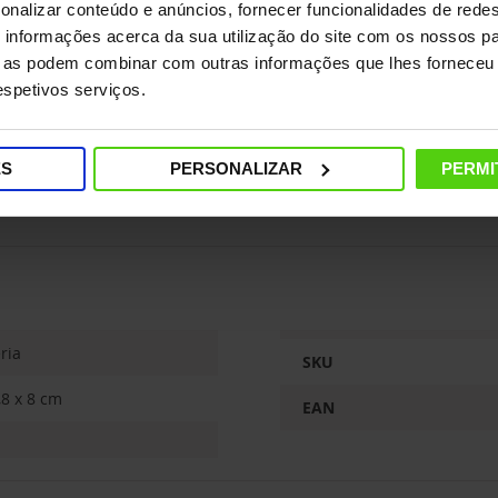
onalizar conteúdo e anúncios, fornecer funcionalidades de redes
informações acerca da sua utilização do site com os nossos pa
ue as podem combinar com outras informações que lhes forneceu 
respetivos serviços.
lti
ES
PERSONALIZAR
PERMI
ria
SKU
,8 x 8 cm
EAN