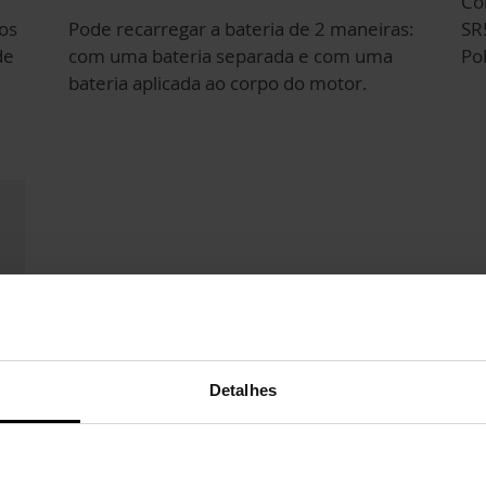
Co
os
Pode recarregar a bateria de 2 maneiras:
SR
de
com uma bateria separada e com uma
Po
bateria aplicada ao corpo do motor.
Detalhes