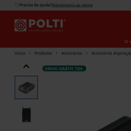
Precisa de ajuda?
Atendimento ao cliente
O 
Início
Produtos
Acessórios
Acessórios Aspiraçã
SALTAR
ENVIO GRÁTIS 72H.
PARA
O
FINAL
DA
GALERIA
DE
IMAGENS